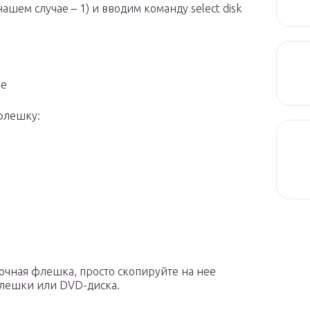
шем случае – 1) и вводим команду select disk
ve
флешку:
узочная флешка, просто скопируйте на нее
флешки или DVD-диска.