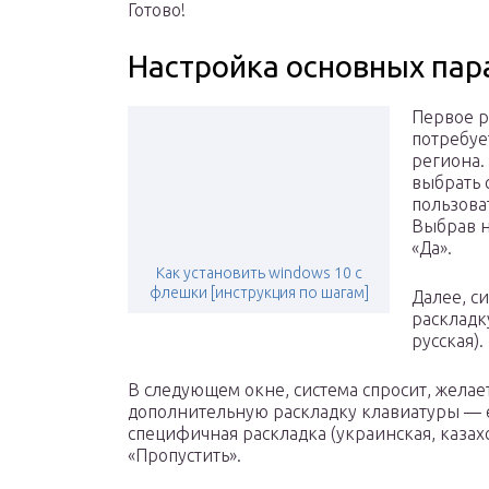
Готово!
Настройка основных па
Первое р
потребуе
региона.
выбрать 
пользова
Выбрав н
«Да».
Как установить windows 10 с
флешки [инструкция по шагам]
Далее, с
раскладк
русская)
В следующем окне, система спросит, желае
дополнительную раскладку клавиатуры — е
специфичная раскладка (украинская, казахск
«Пропустить».