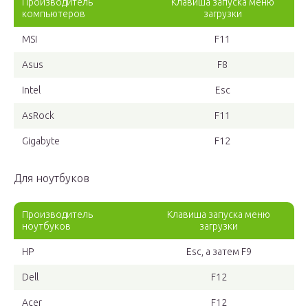
Производитель
Клавиша запуска меню
компьютеров
загрузки
MSI
F11
Asus
F8
Intel
Esc
AsRock
F11
Gigabyte
F12
Для ноутбуков
Производитель
Клавиша запуска меню
ноутбуков
загрузки
HP
Esc, а затем F9
Dell
F12
Acer
F12