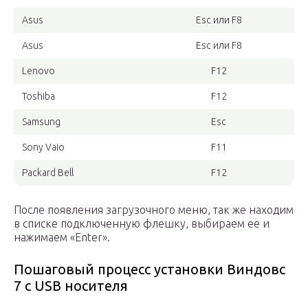
Asus
Esc или F8
Asus
Esc или F8
Lenovo
F12
Toshiba
F12
Samsung
Esc
Sony Vaio
F11
Packard Bell
F12
После появления загрузочного меню, так же находим
в списке подключенную флешку, выбираем ее и
нажимаем «Enter».
Пошаговый процесс установки Виндовс
7 с USB носителя