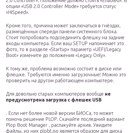
2.0 Controller». Положение должно стоять «Enabled». В
опции «USB 2.0 Controller Mode» требуется статус
«HiSpeed».
Кроме того, причина может заключаться в гнёздах,
размещённых спереди панели системного блока.
Стоит попробовать подсоединить флешку на задние
входы компьютера. Если ваш SETUP напоминает это
фото, то в разделе «Startup» параметр «UEFI/Legacy
Boot» измените до положения «Legacy Only».
К тому же, проблема возможно состоит в диске или
флешке. Требуются именно загрузочные! Можно это
проверить на другом работающем компьютере.
Для довольно старых компьютеров вообще
не
предусмотрена загрузка с флешек USB
. Если нет более новой версии БИОСа, то может
помочь решение PLOP. Скачайте последний вариант
Plop Boot Manager , распакуйте архив. Увидите
файлы, из них plpbt.iso является образом для диска