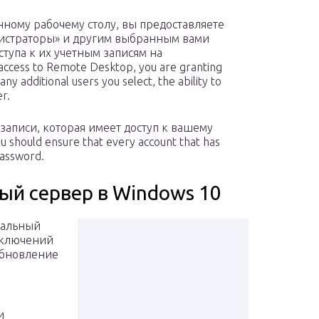
енному рабочему столу, вы предоставляете
нистраторы» и другим выбранным вами
тупа к их учетным записям на
ccess to Remote Desktop, you are granting
ny additional users you select, the ability to
r.
 записи, которая имеет доступ к вашему
hould ensure that every account that has
password.
ый сервер в Windows 10
нальный
дключений
обновление
и