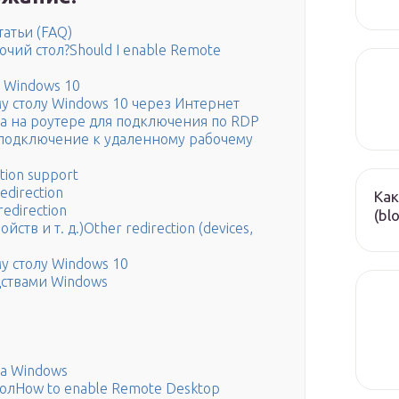
татьи (FAQ)
чий стол?Should I enable Remote
 Windows 10
 столу Windows 10 через Интернет
та на роутере для подключения по RDP
 подключение к удаленному рабочему
ion support
direction
Как
edirection
(bl
тв и т. д.)Other redirection (devices,
 столу Windows 10
дствами Windows
ла Windows
олHow to enable Remote Desktop