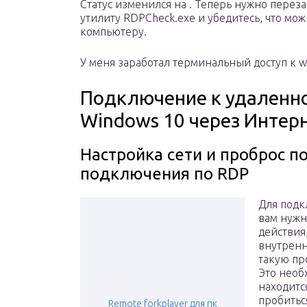
Статус изменился на . Теперь нужно переза
утилиту RDPCheck.exe и убедитесь, что мо
компьютеру.
У меня заработал терминальный доступ к w
Подключение к удаленн
Windows 10 через Интер
Настройка сети и проброс п
подключения по RDP
Для подк
вам нужн
действия
внутренн
такую пр
Это необ
находитс
пробитьс
Remote forkplayer для пк