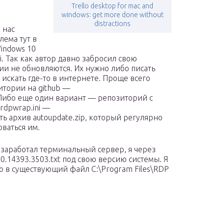
Trello desktop for mac and
windows: get more done without
distractions
у нас
лема тут в
indows 10
. Так как автор давно забросил свою
ии не обновляются. Их нужно либо писать
искать где-то в интернете. Проще всего
итории на github —
s. Либо еще один вариант — репозиторий с
rdpwrap.ini —
сть архив autoupdate.zip, который регулярно
ваться им.
0 заработал терминальный сервер, я через
.14393.3503.txt под свою версию системы. Я
о в существующий файл C:\Program Files\RDP