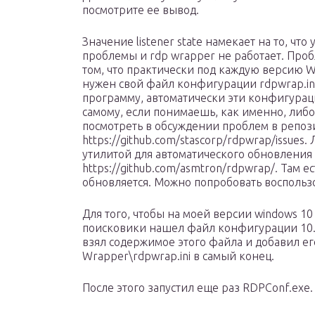
посмотрите ее вывод.
Значение listener state намекает на то, что 
проблемы и rdp wrapper не работает. Проб
том, что практически под каждую версию W
нужен свой файл конфигурации rdpwrap.ini
программу, автоматически эти конфигурац
самому, если понимаешь, как именно, либо 
посмотреть в обсуждении проблем в репоз
https://github.com/stascorp/rdpwrap/issue
утилитой для автоматического обновления 
https://github.com/asmtron/rdpwrap/. Там е
обновляется. Можно попробовать воспользо
Для того, чтобы на моей версии windows 1
поисковики нашел файл конфигурации 10.0
взял содержимое этого файла и добавил ег
Wrapper\rdpwrap.ini в самый конец.
После этого запустил еще раз RDPConf.exe.