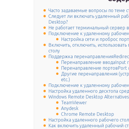
Часто задаваемые вопросы по теме с
Следует ли включать удаленный рабо
Desktop?
Не работает терминальный сервер в
Подключение к удаленному рабочему
Настройка сети и проброс пор
Включить, отключить, использовать
столу
Поддержка перенаправленияRedirect
Перенаправление вводаInput re
Перенаправление портовPort r
Другие перенаправления (устройс
etc.)
Подключение к удаленному рабочему
Настройка удаленного десктопа сре
Windows Remote Desktop Alternatives
TeamViewer
Anydesk
Chrome Remote Desktop
Настройка удаленного рабочего сто
Как включить удаленный рабочий ст