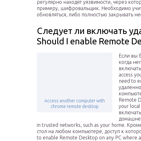
регулярно находят уязвимости, через кото
примеру, шифровальщик. Необходимо учит
обновляться, либо полностью закрывать н
Следует ли включать уд
Should I enable Remote D
Если вы 
когда не
включать 
access you
need to 
удаленно
компьюте
Remote De
Access another computer with
your loca
chrome remote desktop
включать
домашней
in trusted networks, such as your home. Кр
стол на любом компьютере, доступ к которо
to enable Remote Desktop on any PC where acce