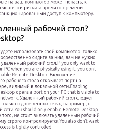
рые на ваш компьютер может попасть, к
ывать эти риски и время от времени
есанкционированный доступ к компьютеру.
аленный рабочий стол?
esktop?
будете использовать свой компьютер, только
посредственно сидите за ним, вам не нужно
удаленный рабочий стол.If you only want to
r PC when you are physically using it, you don’t
enable Remote Desktop. Включение
го рабочего стола открывает порт на
ре, видимый в локальной сети.Enabling
sktop opens a port on your PC that is visible to
l network. Удаленный рабочий стол следует
 только в доверенных сетях, например, в
 сети.You should only enable Remote Desktop
оме того, не стоит включать удаленный рабочий
му строго контролируется.You also don’t want
ss is tightly controlled.