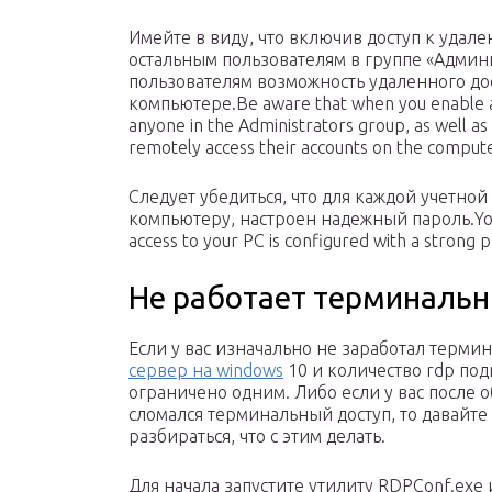
Имейте в виду, что включив доступ к удал
остальным пользователям в группе «Адми
пользователям возможность удаленного дос
компьютере.Be aware that when you enable a
anyone in the Administrators group, as well as a
remotely access their accounts on the compute
Следует убедиться, что для каждой учетной
компьютеру, настроен надежный пароль.You s
access to your PC is configured with a strong 
Не работает терминальн
Если у вас изначально не заработал терми
сервер на windows
10 и количество rdp по
ограничено одним. Либо если у вас после 
сломался терминальный доступ, то давайте
разбираться, что с этим делать.
Для начала запустите утилиту RDPConf.exe 