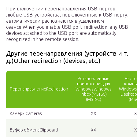
При включении перенаправления USB-портов
любые USB-устройства, подключенные к USB-порту,
автоматически распознаются в удаленном
сеансе.When you enable USB port redirection, any USB
devices attached to the USB port are automatically
recognized in the remote session.
Другие перенаправления (устройств и т.
д.)Other redirection (devices, etc.)
Установленные
Насто
приложения для
компь
ПеренаправлениеRedirection
WindowsWindows
Windows
Inbox(MSTSC)
Desktop
(MSTSC)
(MS
КамерыCameras
XX
X
Буфер обменаClipboard
XX
X