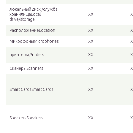
Локальный диск /служба
хранилищаLocal
XX
X
drive/storage
РасположениеLocation
XX
X
МикрофоныMicrophones
XX
X
принтеры;Printers
XX
X
СканерыScanners
XX
X
Smart CardsSmart Cards
XX
X
SpeakersSpeakers
XX
X