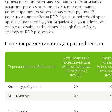
столом или приложениями управляет организация,
администратор может включить или отключить
перенаправления через параметры групповой
политики или свойства RDP.If your remote desktop or
apps are managed by your organization, your admin can
enable or disable redirections through Group Policy
settings or RDP properties.
Перенаправление вводаInput redirection
Установленные
Насто
приложения для
компь
ПеренаправлениеRedirection
WindowsWindows
Windows
Inbox(MSTSC)
Desktop
(MSTSC)
(MS
КлавиатураKeyboard
XX
X
МышьMouse
XX
X
TouchTouch
XX
X