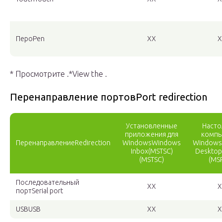
ПероPen
XX
X
* Просмотрите .*View the .
Перенаправление портовPort redirection
Установленные
Насто
приложения для
компь
ПеренаправлениеRedirection
WindowsWindows
Windows
Inbox(MSTSC)
Desktop
(MSTSC)
(MS
Последовательный
XX
X
портSerial port
USBUSB
XX
X