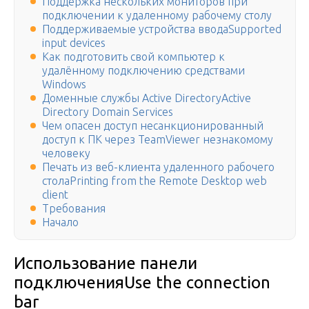
Поддержка нескольких мониторов при
подключении к удаленному рабочему столу
Поддерживаемые устройства вводаSupported
input devices
Как подготовить свой компьютер к
удалённому подключению средствами
Windows
Доменные службы Active DirectoryActive
Directory Domain Services
Чем опасен доступ несанкционированный
доступ к ПК через TeamViewer незнакомому
человеку
Печать из веб-клиента удаленного рабочего
столаPrinting from the Remote Desktop web
client
Требования
Начало
Использование панели
подключенияUse the connection
bar