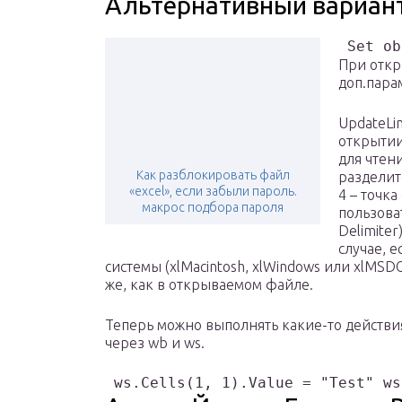
Альтернативный вариан
 Set ob
При откр
доп.пара
UpdateLi
открытии
для чтен
Как разблокировать файл
разделите
«excel», если забыли пароль.
4 – точка
макрос подбора пароля
пользова
Delimiter
случае, е
системы (xlMacintosh, xlWindows или xlMSDO
же, как в открываемом файле.
Теперь можно выполнять какие-то действи
через wb и ws.
 ws.Cells(1, 1).Value = "Test" ws