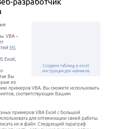
Веб-разработчик
m
ные
ы. VBA –
ет
стей
MS
 Excel,
Создаем таблицу в excel:
но
инструкция для чайников
тье Вы
орые из
нию примеров VBA. Вы сможете использовать
риптов, соответствующих Вашим
езных примеров VBA Excel с большой
спользовать для оптимизации своей работы.
аписать их в файл. Следующий параграф