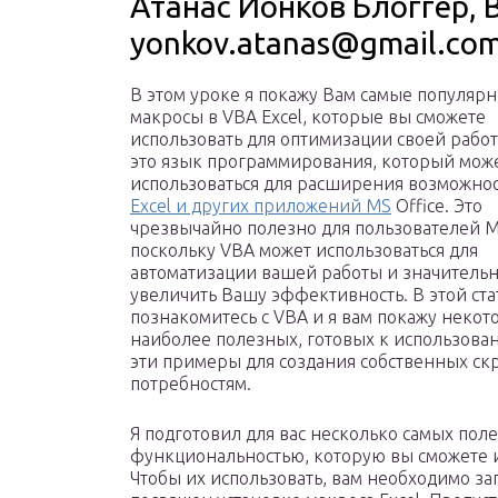
Атанас Йонков Блоггер, 
yonkov.atanas@gmail.co
В этом уроке я покажу Вам самые популяр
макросы в VBA Excel, которые вы сможете
использовать для оптимизации своей работ
это язык программирования, который мож
использоваться для расширения возможно
Excel и других приложений MS
Office. Это
чрезвычайно полезно для пользователей MS
поскольку VBA может использоваться для
автоматизации вашей работы и значитель
увеличить Вашу эффективность. В этой ста
познакомитесь с VBA и я вам покажу некот
наиболее полезных, готовых к использова
эти примеры для создания собственных ск
потребностям.
Я подготовил для вас несколько самых пол
функциональностью, которую вы сможете и
Чтобы их использовать, вам необходимо з