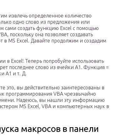
тим извлечь определенное количество
только одно слово из предложения или
ем сами создать функцию Excel с помощью
BA, поскольку она позволяет создавать
т в MS Excel. Давайте продолжим и создадим
и в Excel! Теперь попробуйте использовать
берет последнее слово из ячейки A1. Функция =
и A1 и т. Д.
те это, вы действительно заинтересованы в
язык программирования VBA чрезвычайно
ремени. Надеюсь, вы нашли эту информацию
мастером MS Excel, VBA и компьютерных наук в
уска макросов в панели