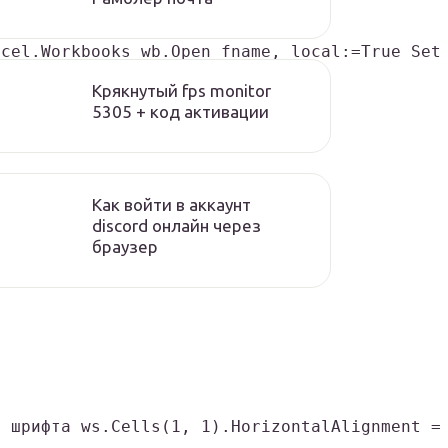
xcel.Workbooks wb.Open fname, local:=True Set
Крякнутый fps monitor
5305 + код активации
Как войти в аккаунт
discord онлайн через
браузер
р шрифта ws.Cells(1, 1).HorizontalAlignment =