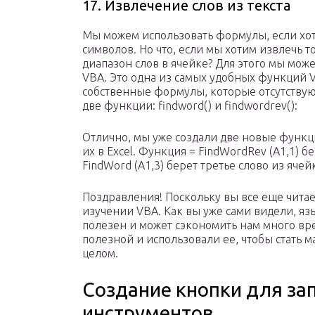
17. Извлечение слов из текста
Мы можем использовать формулы, если хо
символов. Но что, если мы хотим извлечь 
диапазон слов в ячейке? Для этого мы мож
VBA. Это одна из самых удобных функций V
собственные формулы, которые отсутствую
две функции: findword() и findwordrev():
Отлично, мы уже создали две новые функци
их в Excel. Функция = FindWordRev (A1,1) 
FindWord (A1,3) берет третье слово из ячейк
Поздравления! Поскольку вы все еще читае
изучении VBA. Как вы уже сами видели, 
полезен и может сэкономить нам много в
полезной и использовали ее, чтобы стать 
целом.
Создание кнопки для зап
инструментов