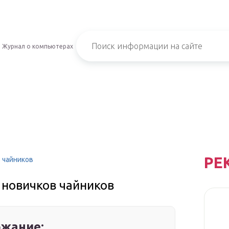
Журнал о компьютерах
РЕ
в чайников
я новичков чайников
жание: