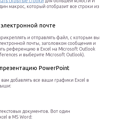
жать скрытые строки
для большей ясности И
дин макрос, который отобразит все строки из
о электронной почте
рикреплять и отправлять файл, с которым вы
лектронной почты, заголовком сообщения и
ть референцию в Excel на Microsoft Outlook
ferences и выберите Microsoft Outlook).
в презентацию PowerPoint
вам добавлять все ваши графики Excel в
мыши:
текстовых документов. Вот один
cel в MS Word: