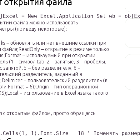
т открытия файла
jExcel = New Excel.Application Set wb = objE
ытии файла можно использовать
метры (приведу некоторые):
nks – обновлять или нет внешние ссылки при
 файла;ReadOnly – открытие в режиме только
ия;Format – используемый при открытии
ль (1 – символ tab, 2 – запятые, 3 – пробелы,
 с запятой, 5 – без разделителя, 6 –
тельский разделитель, заданный в
);Delimiter – пользовательский разделитель (в
сли Format = 6);Origin – тип операционной
S);Local – использование в Excel языка такого
я с открытым файлом, просто обращаясь
.Cells(1, 1).Font.Size = 18 ' Поменять разме