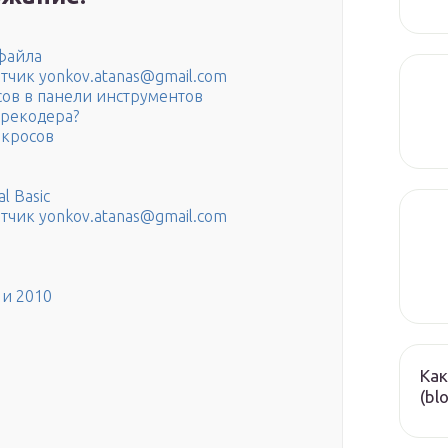
файла
тчик yonkov.atanas@gmail.com
сов в панели инструментов
орекодера?
акросов
l Basic
тчик yonkov.atanas@gmail.com
 и 2010
Как
(bl