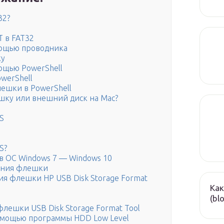
32?
T в FAT32
мощью проводника
ку
ощью PowerShell
werShell
ешки в PowerShell
шку или внешний диск на Mac?
S
S?
в ОС Windows 7 — Windows 10
ания флешки
я флешки HP USB Disk Storage Format
Как
(bl
лешки USB Disk Storage Format Tool
мощью программы HDD Low Level