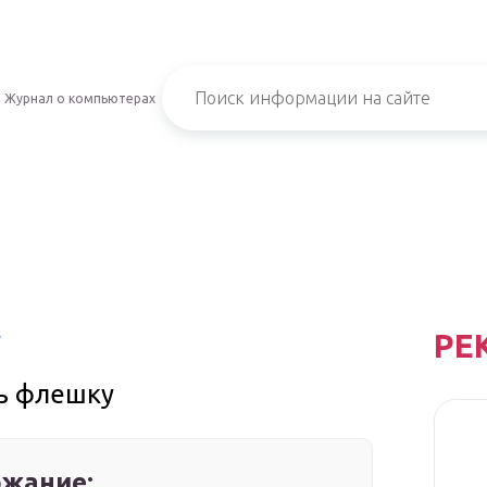
Журнал о компьютерах
РЕ
у
ь флешку
жание: