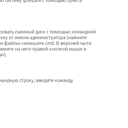
ую систему флешки с помощью пункта
ировать съемный диск с помощью командной
року от имени администратора (нажмите
 и файлы» напишите cmd. В верхней части
ажмите на него правой кнопкой мыши и
»).
омандную строку, введите команду