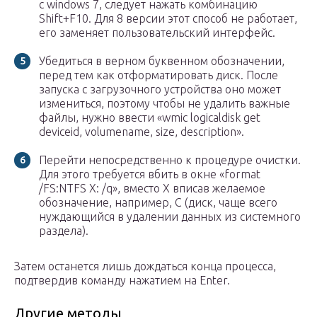
с windows 7, следует нажать комбинацию
Shift+F10. Для 8 версии этот способ не работает,
его заменяет пользовательский интерфейс.
Убедиться в верном буквенном обозначении,
перед тем как отформатировать диск. После
запуска с загрузочного устройства оно может
измениться, поэтому чтобы не удалить важные
файлы, нужно ввести «wmic logicaldisk get
deviceid, volumename, size, description».
Перейти непосредственно к процедуре очистки.
Для этого требуется вбить в окне «format
/FS:NTFS X: /q», вместо X вписав желаемое
обозначение, например, С (диск, чаще всего
нуждающийся в удалении данных из системного
раздела).
Затем останется лишь дождаться конца процесса,
подтвердив команду нажатием на Enter.
Другие методы