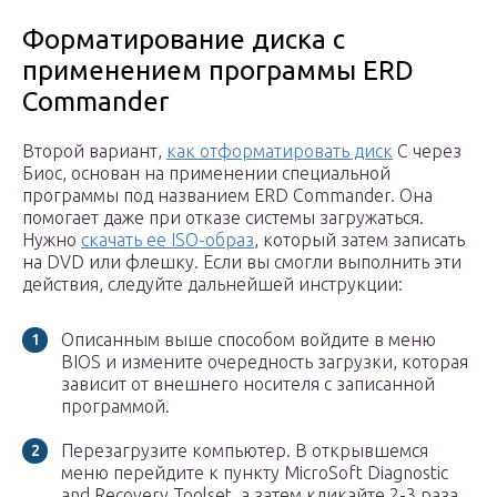
Форматирование диска с
применением программы ERD
Commander
Второй вариант,
как отформатировать диск
С через
Биос, основан на применении специальной
программы под названием ERD Commander. Она
помогает даже при отказе системы загружаться.
Нужно
скачать ее ISO-образ
, который затем записать
на DVD или флешку. Если вы смогли выполнить эти
действия, следуйте дальнейшей инструкции:
Описанным выше способом войдите в меню
BIOS и измените очередность загрузки, которая
зависит от внешнего носителя с записанной
программой.
Перезагрузите компьютер. В открывшемся
меню перейдите к пункту MicroSoft Diagnostic
and Recovery Toolset, а затем кликайте 2-3 раза