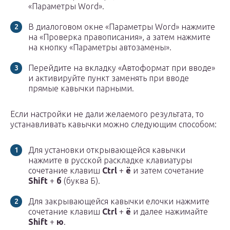
«Параметры Word».
В диалоговом окне «Параметры Word» нажмите
на «Проверка правописания», а затем нажмите
на кнопку «Параметры автозамены».
Перейдите на вкладку «Автоформат при вводе»
и активируйте пункт заменять при вводе
прямые кавычки парными.
Если настройки не дали желаемого результата, то
устанавливать кавычки можно следующим способом:
Для установки открывающейся кавычки
нажмите в русской раскладке клавиатуры
сочетание клавиш
Ctrl
+
ё
и затем сочетание
Shift
+
б
(буква Б).
Для закрывающейся кавычки елочки нажмите
сочетание клавиш
Ctrl
+
ё
и далее нажимайте
Shift
+
ю
.