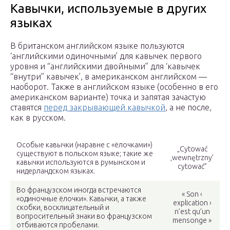
Кавычки, используемые в других
языках
В британском английском языке пользуются
‘английскими одиночными’ для кавычек первого
уровня и “английскими двойными” для ‘кавычек
“внутри” кавычек’, в американском английском —
наоборот. Также в английском языке (особенно в его
американском варианте) точка и запятая зачастую
ставятся
перед закрывающей кавычкой
, а не после,
как в русском.
Особые кавычки (наравне с «ёлочками»)
„Cytować
существуют в польском языке; такие же
‚wewnętrzny’
кавычки используются в румынском и
cytować”
нидерландском языках.
Во французском иногда встречаются
« Son ‹
«одиночные ёлочки». Кавычки, а также
explication ›
скобки, восклицательный и
n’est qu’un
вопросительный знаки во французском
mensonge »
отбиваются пробелами.