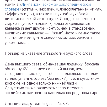
найти в «
Лингвистическом энциклопедическом
словаре
» (статьи «Лексика», «Словосочетание», «Имя»,
«Аффикс» и др.), а также в научной и учебной
лингвистической литературе. Иногда (особенно в
старых научных изданиях) левая открывающая
кавычка имеет другой контур, чем в стандартных
английских кавычках — ‛: ‛язык’. Часто именно такое
сочетание именуется
марровскими кавычками
в
узком смысле.
Пример на указание этимологии русского слова:
Дама высшего света, обнажавшая лодыжку, бросала
обществу XVII в. более сильный вызов, чем
сегодняшняя молодая особа, появляющаяся на пляже
топлес (от англ. topless ‘без верха’), т. e. в купальном
костюме из одной только нижней части.
Допустимо также разделять слово и текст в
английских одиночных кавычках посредством тире:
Лингвистика, от лат. lingua — ‘язык’.