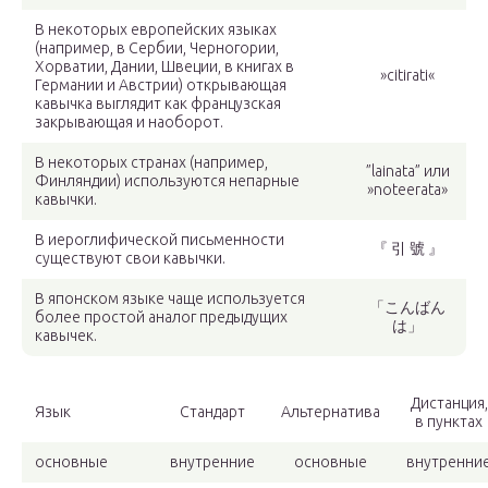
В некоторых европейских языках
(например, в Сербии, Черногории,
Хорватии, Дании, Швеции, в книгах в
»citirati«
Германии и Австрии) открывающая
кавычка выглядит как французская
закрывающая и наоборот.
В некоторых странах (например,
”lainata” или
Финляндии) используются непарные
»noteerata»
кавычки.
В иероглифической письменности
『 引 號 』
существуют свои кавычки.
В японском языке чаще используется
「こんばん
более простой аналог предыдущих
は」
кавычек.
Дистанция,
Язык
Стандарт
Альтернатива
в пунктах
основные
внутренние
основные
внутренни