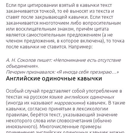
Если при цитировании взятый в кавычки текст
заканчивается точкой, то её выносят из текста и
ставят после закрывающей кавычки. Если текст
заканчивается многоточием либо вопросительным
или восклицательным знаком, причём цитата
является самостоятельным предложением (а не
членом предложения, в которое включена), то точка
после кавычки не ставится. Например:
А. Н. Соколов пишет: «Непонимание есть отсутствие
объединения».
Печорин признавался: «Я иногда себя презираю…»
Английские одиночные кавычки
Особый случай представляет собой употребление в
текстах на русском языке
английских одиночных
(иногда их называют
марровскими
) кавычек. В такие
кавычки, согласно принятым в лексикологии
правилам, берётся текст, указывающий значение
некоторого слова или словосочетания (обычно
иноязычного). Многочисленные примеры
применения английских одиночных кавычек можно