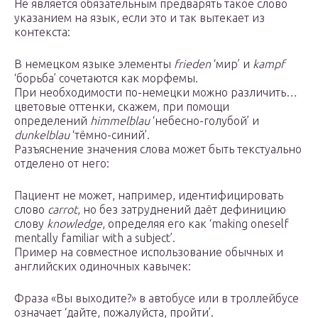
Не является обязательным предварять такое слово
указанием на язык, если это и так вытекает из
контекста:
В немецком языке элементы
frieden
‘мир’ и
kampf
‘борьба’ сочетаются как морфемы.
При необходимости по-немецки можно различить…
цветовые оттенки, скажем, при помощи
определений
himmelblau
‘небесно-голубой’ и
dunkelblau
‘тёмно-синий’.
Разъяснение значения слова может быть текстуально
отделено от него:
Пациент не может, например, идентифицировать
слово
carrot
, но без затруднений даёт дефиницию
слову
knowledge
, определяя его как ‘making oneself
mentally familiar with a subject’.
Пример на совместное использование обычных и
английских одиночных кавычек:
Фраза «Вы выходите?» в автобусе или в троллейбусе
означает ‘дайте, пожалуйста, пройти’.