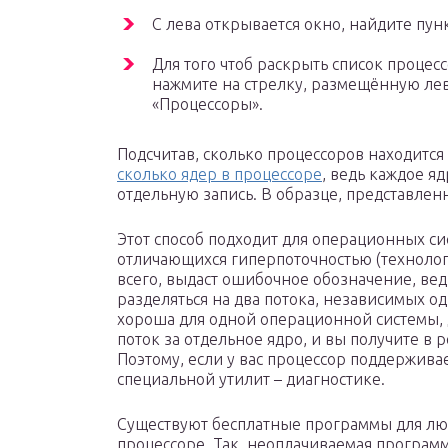
С лева открывается окно, найдите пунк
Для того чтоб раскрыть список процес
нажмите на стрелку, размещённую лев
«Процессоры».
Подсчитав, сколько процессоров находится 
сколько ядер в процессоре
, ведь каждое я
отдельную запись. В образце, представленн
Этот способ подходит для операционных сист
отличающихся гиперпоточностью (технология
всего, выдаст ошибочное обозначение, вед
разделяться на два потока, независимых од
хороша для одной операционной системы, 
поток за отдельное ядро, и вы получите в
Поэтому, если у вас процессор поддерживае
специальной утилит – диагностике.
Существуют бесплатные программы для лю
процессоре. Так, неоплачиваемая программ