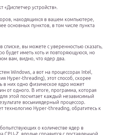
т «Диспетчер устройств».
соров, находящихся в вашем компьютере,
ее основных пунктов, в том числе пункта
в списке, вы можете с уверенностью сказать,
дро будет иметь хоть и повторяющуюся, но
ом вам, видно, что ядер два.
ем Windows, а вот на процессорах Intel,
 Hyper-threading), этот способ, скорее
ь в них одно физическое ядро может
ин от одного. В итоге, программа, которая
для этой посчитает каждый независимый
 результате восьмиядерный процессор.
т технологию Hyper-threading, обратитесь к
бопытствующих о количестве ядер в
а CPU-Z, вполне справится с поставленной