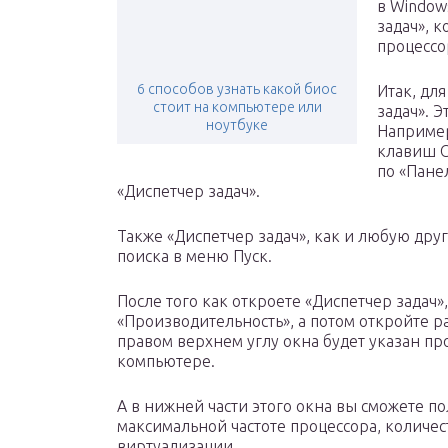
в Window
задач», 
процессо
6 способов узнать какой биос
Итак, дл
стоит на компьютере или
задач». 
ноутбуке
Например
клавиш C
по «Пане
«Диспетчер задач».
Также «Диспетчер задач», как и любую др
поиска в меню Пуск.
После того как откроете «Диспетчер задач»
«Производительность», а потом откройте ра
правом верхнем углу окна будет указан пр
компьютере.
А в нижней части этого окна вы сможете 
максимальной частоте процессора, количес
виртуализации.