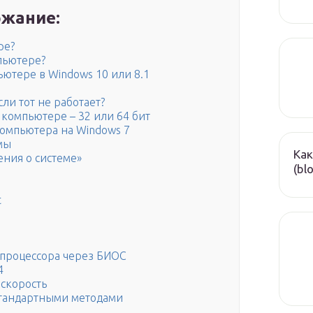
жание:
ре?
пьютере?
ьютере в Windows 10 или 8.1
ли тот не работает?
 компьютере – 32 или 64 бит
компьютера на Windows 7
мы
Как
ния о системе»
(bl
t
процессора через БИОС
4
 скорость
стандартными методами