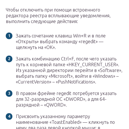
Чтобы отключить при помощи встроенного
редактора реестра всплывающие уведомления,
выполнить следующие действия:
Зажать сочетание клавиш Win+R и в поле
«Открыть» выбрать команду «regedit» —
щелкнуть на «ОК».
Зажать комбинацию Ctrl+F, после чего указать
путь к корневой папке «HKEY_CURRENT_USER».
Из указанной директории перейти в «Software»,
выбрать папку «Microsoft», войти в «Windows» –
«CurrentVersion» – «PushNotifications».
В правом фрейме regedit потребуется указать
для 32-разрядной ОС «DWORD», а для 64-
разрядной – «QWORD».
Присвоить указанному параметру
наименование «ToastEnabled» — кликнуть по
нему два раза левой кнопкой мыши: в