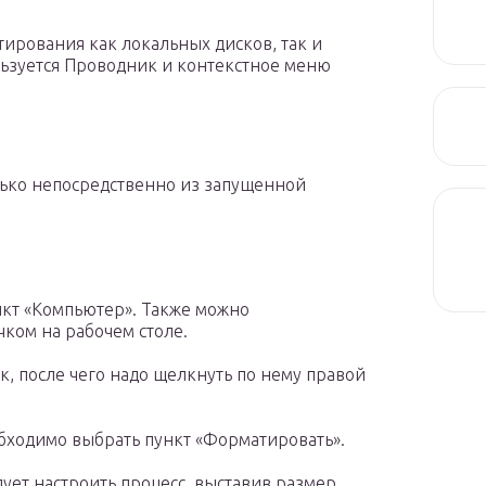
рования как локальных дисков, так и
льзуется Проводник и контекстное меню
ько непосредственно из запущенной
нкт «Компьютер». Также можно
чком на рабочем столе.
, после чего надо щелкнуть по нему правой
бходимо выбрать пункт «Форматировать».
ует настроить процесс, выставив размер