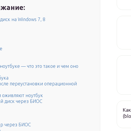
жание:
иск на Windows 7, 8
е
оутбуке — что это такое и чем оно
бука
осле переустановки операционной
и оживляют ноутбук
ий диск через БИОС
Как
(bl
ер через БИОС
а