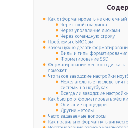
Содер
Как отформатировать не системный д
Через свойства диска
Через управление дисками
Через командную строку
Проблемы с БИОСом
Зачем нужно делать форматировани
Виды и типы форматирования
Форматирование SSD
Форматирование жесткого диска на н
поможет
Что такое заводские настройки ноут
Нежелательные последствия п
системы на ноутбуках
Всегда ли заводские настройк
Как быстро отформатировать жёстк
Описание процедуры
Другие методы
Часто задаваемые вопросы
Как правильно форматнуть винчест
Восстановление запуска компьютер