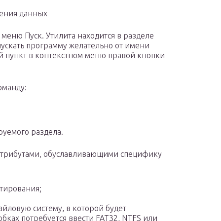
ления данных
 меню Пуск. Утилита находится в разделе
пускать программу желательно от имени
й пункт в контекстном меню правой кнопки
оманду:
руемого раздела.
атрибутами, обуславливающими специфику
атирования;
айловую систему, в которой будет
бках потребуется ввести FAT32, NTFS или