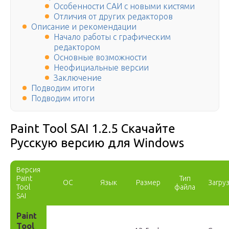
Особенности САИ с новыми кистями
Отличия от других редакторов
Описание и рекомендации
Начало работы с графическим
редактором
Основные возможности
Неофициальные версии
Заключение
Подводим итоги
Подводим итоги
Paint Tool SAI 1.2.5 Скачайте
Русскую версию для Windows
Версия
Paint
Тип
ОС
Язык
Размер
Загру
Tool
файла
SAI
Paint
Tool