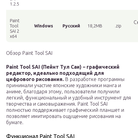
1.2.5
Paint
С
Tool
Windows
Русский
18,2MB
.zip
SAI 2
x64
Обзор Paint Tool SAI
Paint Tool SAI (Пейнт Тул Саи) – графический
редактор, идеально подходящий для
цифрового рисования.
В разработке программы
принимали участие японские художники манга и
аниме, благодаря этому, пользователи получили
легкий, функциональный и удобный инструмент для
творчества и самовыражения. Paint Tool SAI
полностью поддерживает графический планшет и
позволяет имитировать ощущение рисования на
бумаге.
Функционал Paint Tool SAI