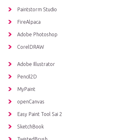
Paintstorm Studio
FireAlpaca
Adobe Photoshop
CorelDRAW
Adobe Illustrator
Pencil2D
MyPaint
openCanvas
Easy Paint Tool Sai 2
SketchBook
TwistedBrush