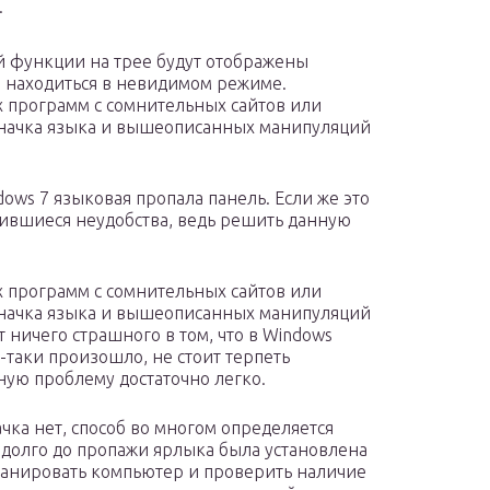
.
й функции на трее будут отображены
и находиться в невидимом режиме.
 программ с сомнительных сайтов или
значка языка и вышеописанных манипуляций
dows 7 языковая пропала панель. Если же это
вившиеся неудобства, ведь решить данную
 программ с сомнительных сайтов или
значка языка и вышеописанных манипуляций
т ничего страшного в том, что в Windows
ё-таки произошло, не стоит терпеть
ную проблему достаточно легко.
ка нет, способ во многом определяется
адолго до пропажи ярлыка была установлена
сканировать компьютер и проверить наличие