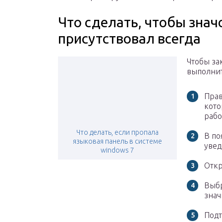
Что сделать, чтобы знач
присутствовал всегда
Чтобы за
выполнит
Прав
кото
рабо
Что делать, если пропала
В по
языковая панель в системе
увед
windows 7
Откр
Выбр
знач
Подт