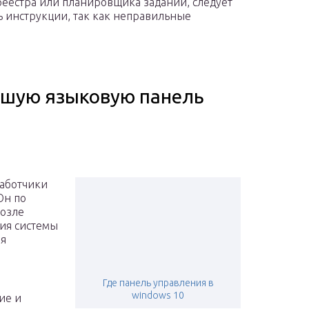
реестра или планировщика заданий, следует
ь инструкции, так как неправильные
вшую языковую панель
работчики
Он по
возле
ия системы
ля
Где панель управления в
windows 10
ие и