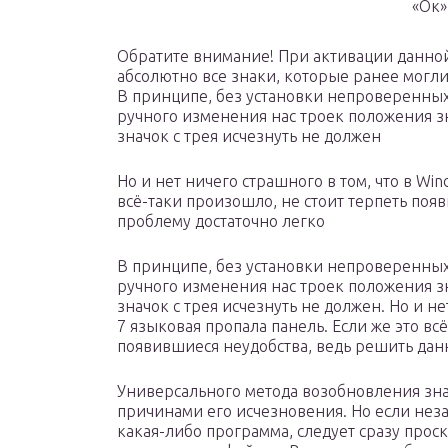
«Ок»
Обратите внимание! При активации данно
абсолютно все знаки, которые ранее могл
В принципе, без установки непроверенных
ручного изменения нас троек положения 
значок с трея исчезнуть не должен
Но и нет ничего страшного в том, что в Win
всё-таки произошло, не стоит терпеть поя
проблему достаточно легко
В принципе, без установки непроверенных
ручного изменения нас троек положения 
значок с трея исчезнуть не должен. Но и не
7 языковая пропала панель. Если же это вс
появившиеся неудобства, ведь решить дан
Универсального метода возобновления знач
причинами его исчезновения. Но если нез
какая-либо программа, следует сразу про