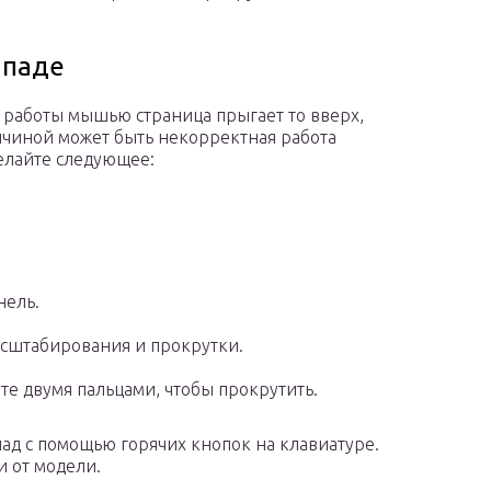
чпаде
я работы мышью страница прыгает то вверх,
ричиной может быть некорректная работа
елайте следующее:
нель.
асштабирования и прокрутки.
е двумя пальцами, чтобы прокрутить.
ад с помощью горячих кнопок на клавиатуре.
и от модели.