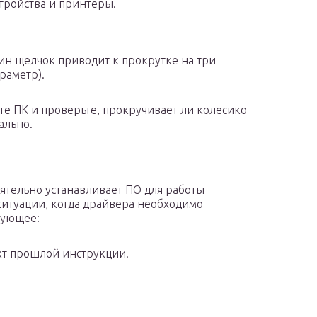
тройства и принтеры.
дин щелчок приводит к прокрутке на три
раметр).
те ПК и проверьте, прокручивает ли колесико
ально.
ятельно устанавливает ПО для работы
итуации, когда драйвера необходимо
дующее:
кт прошлой инструкции.