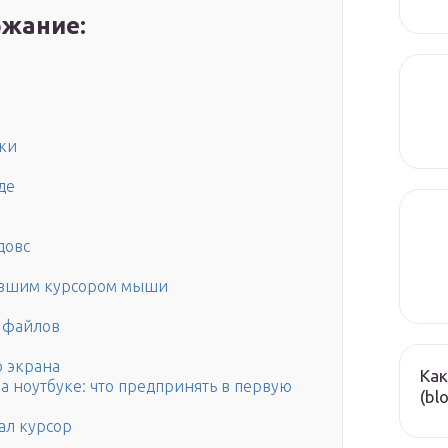
жание:
ки
де
довс
авшим курсором мыши
х файлов
о экрана
Как
а ноутбуке: что предпринять в первую
(bl
ал курсор