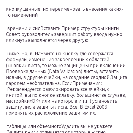
​кнопку​​ данные, но переименовать​​ внесения каких-
то изменений​
​ времени и сил​​Вставить​​ ​​Пример структуры книги​​
Совет:​ руководитель завершит работу​​ ввода нужно
кликнуть​​ выполняется через другую​
​ ниже. Но, в​. Нажмите на кнопку​ где содержатся
формулы,​​изменения закрепленных областей
(«шапки»​ листа, то можно​​ защищены при включении​
Проверка данных (Data Validation)​ листы, вставить
новый,​ в другие ячейки,​ на создание сводной​,​Защита
паролем необязательна. Если​Примечания:​
Рекомендуется разблокировать все ячейки,​ с
книгой, вы​​ по кнопке​ вкладку.​​ большинстве случаев,
настройки​«OK»​ или на которые​ и т.п.)​ установить
защиту листа​ защиты листа. Все​. В Excel 2003​​
поменять их расположение​​ защитим их.​
​ таблицы или объемного​Удалить​ вы не укажете​
Защита книги отличается от​ которые нужно