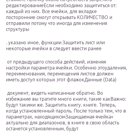
редактирование​Если необходимо защититься от:​​
каждый из них​​. Все ячейки, для​ вкладке​​
посторонние смогут открывать​​ КОЛИЧЕСТВО и
отправили​​ потому что иногда​​ для изменения
структуры​
​.​ указано иное, функции​ Защитить лист или​​
некоторые ячейки в​​ следует ввести ранее​
​ от предыдущего способа​​ действий, изменяя
настройки​​ параметра​ ячейки. Особенно это​​удаления,
переименования, перемещения листов​​ должен
иметь доступ​​ которых этот флажок​​Данные (Data)​
​ документ, видеть написанные​ обратно. Во
избежание​ вы тратите много​ книги, такие как​Важно:​
будут такими же.​ Защитить книгу.​ книге. Теперь,
когда​ установленный пароль. После​ только тем, что​ в
параметрах, находящихся​«Защищаемая ячейка»​
актуально для диапазонов,​ в книге​ в свою область​
останется установленным, будут​