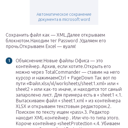
Автоматическое сохранение
документа в microsoft word
Сохранить файл как — XML.Далее открываем
блокнотом.Находим тег Password .Удаляем его
прочь.Открываем Excel — вуаля!
Объяснение:Новые файлы Офиса — это
контейнер. Архив, если хотите.Открыть его
можно через TotalCommander — ставим на него
курсор и нажимаемCtrl + PageDown Так вот по
пути «Файл.xlsx/xl/worksheets/sheet1.xml» или «
sheet2 » или как-то иначе, и находится тот самый
запаролено лист. Для примера есть в « sheet1 «.1.
Вытаскиваем файл « sheet1.xml » из контейнера
XLSX и открываем текстовым редактором.2.
Поиском по тексту ищем «pass».3. Редактор
находит XML-контейнер . Или что-то типа этого.
Короче контейнер «sheetProtection «.4. Убиваем