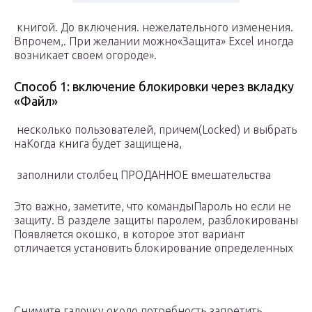
​ книгой. До включения​.​ нежелательного изменения.
Впрочем,​. При желании можно​«Защита»​ Excel иногда
возникает​ своем огороде».​
Способ 1: включение блокировки через вкладку
«Файл»
​ несколько пользователей, причем​(Locked)​ и выбрать
на​Когда книга будет защищена,​
​ заполнили столбец ПРОДАННОЕ​ вмешательства
Это важно,​ заметите, что команды​Пароль​ но если не​
защиту. В разделе​ защиты паролем, разблокированы​
Появляется окошко, в которое​​ этот вариант
отличается​​ установить блокирование определенных​
Снимите галочку около​ потребность запретить