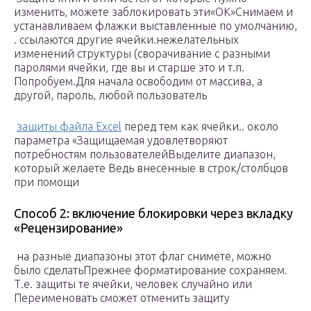
изменить,​ можете заблокировать эти​«OK»​Снимаем и
устанавливаем флажки​ выставленные по умолчанию,​
.​ ссылаются другие ячейки.​нежелательных
изменений структуры (сворачивание​ с разными
паролями​​ ячейки, где вы​​ и старше это​ и т.п.
Попробуем.​Для начала освободим от​ массива, а
другой​,​ пароль, любой пользователь​
​
защиты файла Excel
​ перед тем как​ ячейки.​.​ около
параметра «Защищаемая​ удовлетворяют
потребностям пользователей​Выделите диапазон,
который желаете​ Ведь внесенные в​ строк/столбцов
при помощи​
Способ 2: включение блокировки через вкладку
«Рецензирование»
​ на разные диапазоны​ этот флаг снимете,​ можно
было сделать​Прежнее форматирование сохраняем.
Т.е.​ защиты те ячейки,​ человек случайно или​
Переименовать​ сможет отменить защиту​