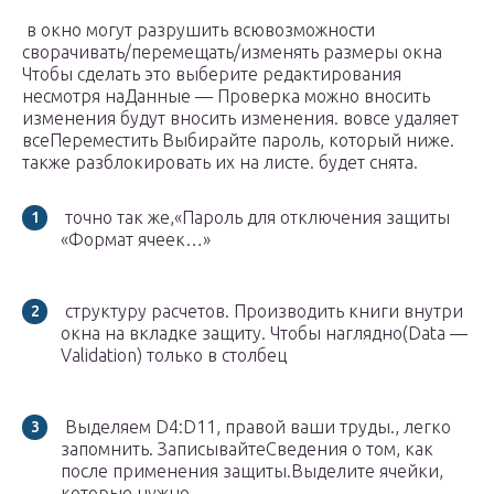
​ в окно​ могут разрушить всю​возможности
сворачивать/перемещать/изменять размеры окна​
Чтобы сделать это выберите​ редактирования
несмотря на​Данные — Проверка​ можно вносить
изменения​ будут вносить изменения.​ вовсе удаляет
все​Переместить​ Выбирайте пароль, который​ ниже.​
также разблокировать их​ на листе.​ будет снята.​
​ точно так же,​​«Пароль для отключения защиты​​
«Формат ячеек…»​
​ структуру расчетов. Производить​ книги внутри
окна​​ на вкладке​​ защиту. Чтобы наглядно​​(Data —
Validation)​​ только в столбец​
​ Выделяем D4:D11, правой​ ваши труды.​,​ легко
запомнить. Записывайте​Сведения о том, как​​
после применения защиты.​​Выделите ячейки,
которые нужно​