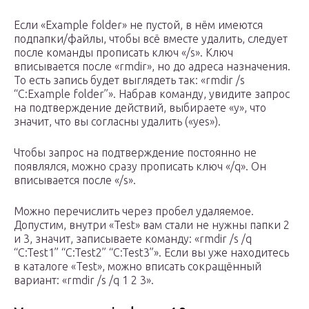
Если «Example folder» не пустой, в нём имеются
подпапки/файлы, чтобы всё вместе удалить, следует
после команды прописать ключ «/s». Ключ
вписывается после «rmdir», но до адреса назначения.
То есть запись будет выглядеть так: «rmdir /s
“C:Example folder”». Набрав команду, увидите запрос
на подтверждение действий, выбираете «y», что
значит, что вы согласны удалить («yes»).
Чтобы запрос на подтверждение постоянно не
появлялся, можно сразу прописать ключ «/q». Он
вписывается после «/s».
Можно перечислить через пробел удаляемое.
Допустим, внутри «Test» вам стали не нужны папки 2
и 3, значит, записываете команду: «rmdir /s /q
“C:Test1” “C:Test2” “C:Test3”». Если вы уже находитесь
в каталоге «Test», можно вписать сокращённый
вариант: «rmdir /s /q 1 2 3».