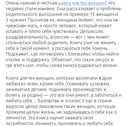
Очень нужная и честная
книга для тех женщин
, что
недавно стали мамами. Она рассказывает о проблеме
родительского выгорания на примере 15 женщин и
3 мужчин. Прочитав ее, женщина поймет, что она не
«ужасная» мать, а просто человек, который может
уставать и плохо себя чувствовать. Депрессия,
раздражительность, агрессия — вот с чем может
столкнуться любой родитель. Книга учит не винить
себя в такой момент, а постараться себе помочь.
Подскажет, как поговорить с близкими, чтобы найти
отклик и поддержку. Объяснит, что такое ресурс и
где взять сил, чтобы снова начать радоваться жизни.
Книга для тех женщин, которых воспитали в духе
любви ко всем, кроме себя. Ухаживать за мужем,
заниматься детьми, поднимать производство и
болеть за родину — это все они умеют, а заботиться и
любить себя… Баловство и эгоизм! У нас в стране
выросло целое поколение таких женщин, которые
прожили целую жизнь, не задумываясь о себе как о
личности. Эта книга научит уважать свои
потребности, понимать, принимать и любить себя