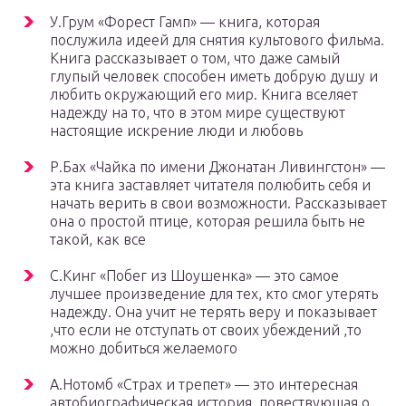
У.Грум «Форест Гамп» — книга, которая
послужила идеей для снятия культового фильма.
Книга рассказывает о том, что даже самый
глупый человек способен иметь добрую душу и
любить окружающий его мир. Книга вселяет
надежду на то, что в этом мире существуют
настоящие искрение люди и любовь
Р.Бах «Чайка по имени Джонатан Ливингстон» —
эта книга заставляет читателя полюбить себя и
начать верить в свои возможности. Рассказывает
она о простой птице, которая решила быть не
такой, как все
С.Кинг «Побег из Шоушенка» — это самое
лучшее произведение для тех, кто смог утерять
надежду. Она учит не терять веру и показывает
,что если не отступать от своих убеждений ,то
можно добиться желаемого
А.Нотомб «Страх и трепет» — это интересная
автобиографическая история ,повествующая о