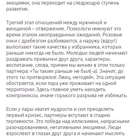
эмоциями, она переходит на следующую ступень
развития.
Третий этап отношений между мужчиной и
женщиной – отвержение. Психологи именуют это
время этапом неоправданных ожиданий. Розовые
очки с дребезгом разбиваются, а наружу (вдруг)
выползают такие качества у избранника, которых
раньше никогда не было. Молодых людей начинают
раздражать привычки друг друга, характеры,
воспитание, слова, причем мы виним в этом только
партнера: «Ты таким раньше не был(-а). Значит, до
этого ты притворялся! Лжец, негодяй». Эта ситуация
обостряется, если пара уже проживает на одной
территории. Здесь главное уметь находить
компромиссы, иначе горького разрыва не избежать.
Если у пары хватит мудрости и сил преодолеть
первый кризис, партнеры вступают в стадию
терпимости. Это победа над иллюзиями, напрасными
разочарованиями, негативными эмоциями. Люди
взрослеют в глазах друг друга и начинают мыслить