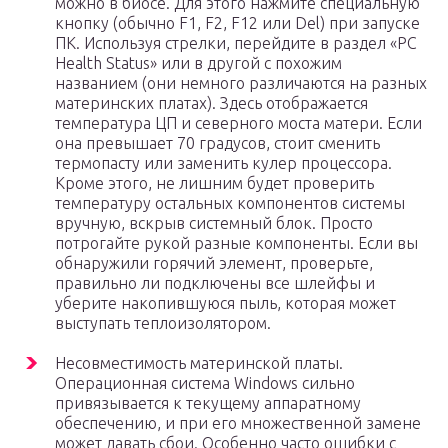
можно в биосе. Для этого нажмите специальную
кнопку (обычно F1, F2, F12 или Del) при запуске
ПК. Используя стрелки, перейдите в раздел «PC
Health Status» или в другой с похожим
названием (они немного различаются на разных
материнских платах). Здесь отображается
температура ЦП и северного моста матери. Если
она превышает 70 градусов, стоит сменить
термопасту или заменить кулер процессора.
Кроме этого, не лишним будет проверить
температуру остальных компонентов системы
вручную, вскрыв системный блок. Просто
потрогайте рукой разные компоненты. Если вы
обнаружили горячий элемент, проверьте,
правильно ли подключены все шлейфы и
уберите накопившуюся пыль, которая может
выступать теплоизолятором.
Несовместимость материнской платы.
Операционная система Windows сильно
привязывается к текущему аппаратному
обеспечению, и при его множественной замене
может давать сбои. Особенно часто ошибки с