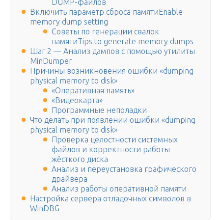
DUMP-файлов
Включить параметр сброса памятиEnable
memory dump setting
Советы по генерации свалок
памятиTips to generate memory dumps
Шаг 2 — Анализ дампов с помощью утилиты
MinDumper
Причины возникновения ошибки «dumping
physical memory to disk»
«Оперативная память»
«Видеокарта»
Программные неполадки
Что делать при появлении ошибки «dumping
physical memory to disk»
Проверка целостности системных
файлов и корректности работы
жёсткого диска
Анализ и переустановка графического
драйвера
Анализ работы оперативной памяти
Настройка сервера отладочных символов в
WinDBG