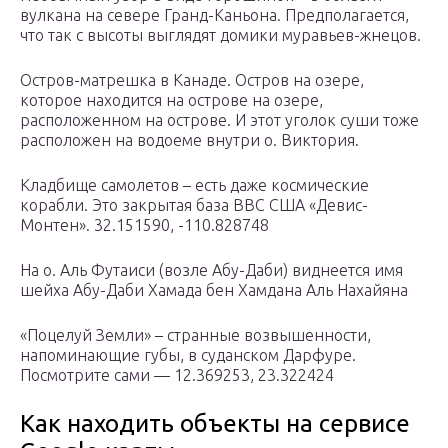
вулкана на севере Гранд-Каньона. Предполагается,
что так с высоты выглядят домики муравьев-жнецов.
Остров-матрешка в Канаде. Остров на озере,
которое находится на острове на озере,
расположенном на острове. И этот уголок суши тоже
расположен на водоеме внутри о. Виктория.
Кладбище самолетов – есть даже космические
корабли. Это закрытая база ВВС США «Девис-
Монтен». 32.151590, -110.828748
На о. Аль Футаиси (возле Абу-Даби) виднеется имя
шейха Абу-Даби Хамада бен Хамдана Аль Нахайяна
«Поцелуй Земли» – странные возвышенности,
напоминающие губы, в суданском Дарфуре.
Посмотрите сами — 12.369253, 23.322424
Как находить объекты на сервисе