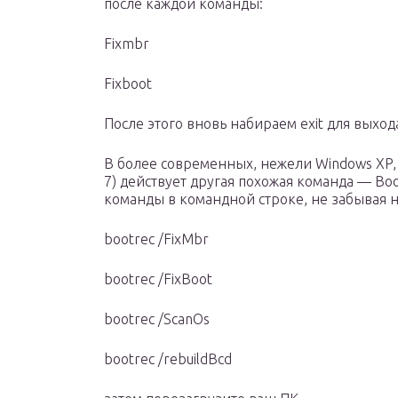
после каждой команды:
Fixmbr
Fixboot
После этого вновь набираем exit для выхо
В более современных, нежели Windows XP,
7) действует другая похожая команда — B
команды в командной строке, не забывая н
bootrec /FixMbr
bootrec /FixBoot
bootrec /ScanOs
bootrec /rebuildBcd