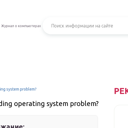
Журнал о компьютерах
РЕ
ting system problem?
ading operating system problem?
жание: