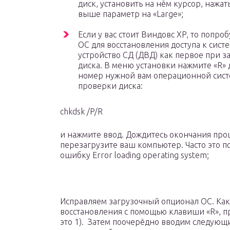
диск, установить на нём курсор, нажа
выше параметр на «Large»;
Если у вас стоит Виндовс XP, то попр
ОС для восстановления доступа к сист
устройство СД (ДВД) как первое при з
диска. В меню установки нажмите «R»
номер нужной вам операционной сист
проверки диска:
chkdsk /P/R
и нажмите ввод. Дождитесь окончания проце
перезагрузите ваш компьютер. Часто это по
ошибку Error loading operating system;
Исправляем загрузочный опционал ОС. Как
восстановления с помощью клавиши «R», 
это 1). Затем поочерёдно вводим следующи