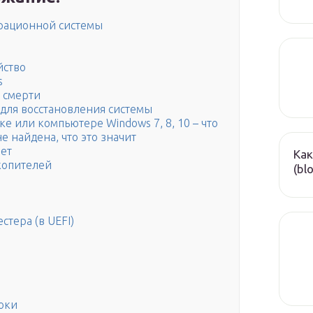
ерационной системы
йство
s
 смерти
 для восстановления системы
уке или компьютере Windows 7, 8, 10 – что
е найдена, что это значит
ает
Как
копителей
(bl
тера (в UEFI)
оки