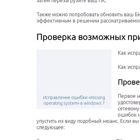
затем перезагрузите ваш ПК.
Также можно попробовать обновить ваш БИО
эффективным в решении рассматриваемо
Проверка возможных пр
Как испр
Как испр
Прове
Первое н
Исправление ошибки «missing
удостове
operating system» в windows 7
сетевому
ошибок н
упустить из виду подобный нюанс. Если вы
следующее: