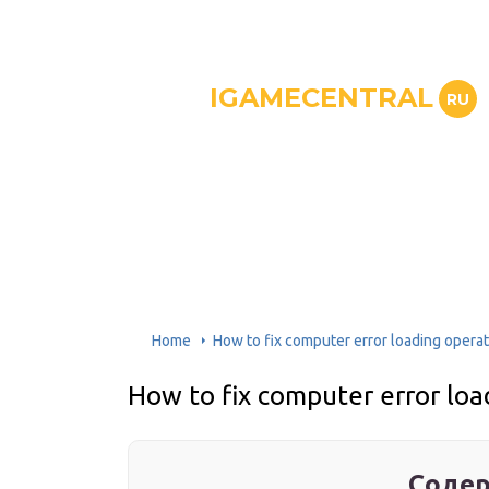
IGAMECENTRAL
RU
Home
How to fix computer error loading opera
How to fix computer error lo
Содер