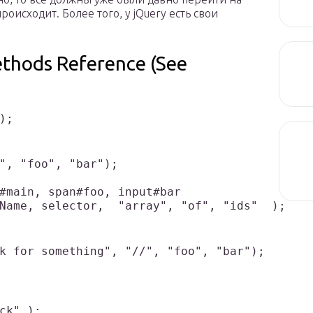
ро­ис­хо­дит. Более того, у jQuery есть свои
ethods Reference (See
);
", "foo", "bar");

#main, span#foo, input#bar 
Name, selector,  "array", "of", "ids"  );
k for something", "//", "foo", "bar");
ck" );