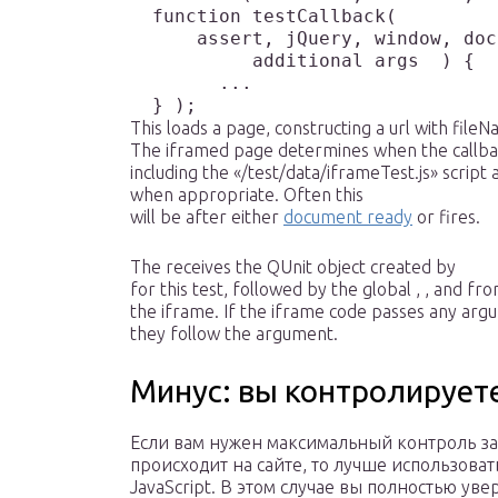
  function testCallback(

      assert, jQuery, window, doc
	   additional args  ) {

	...

  } );
This loads a page, constructing a url with fileN
The iframed page determines when the callbac
including the «/test/data/iframeTest.js» script 
when appropriate. Often this
will be after either
document ready
or fires.
The receives the QUnit object created by
for this test, followed by the global , , and fr
the iframe. If the iframe code passes any argu
they follow the argument.
Минус: вы контролируете
Если вам нужен мак­си­маль­ный кон­троль за
про­ис­хо­дит на сай­те, то луч­ше исполь­зо­ва
JavaScript. В этом слу­чае вы пол­но­стью уве­