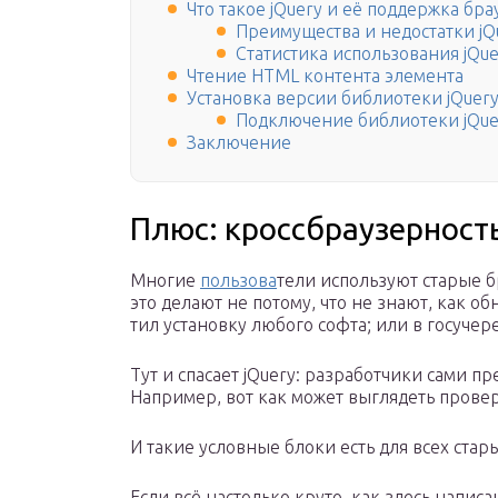
Что такое jQuery и её поддержка бр
Преимущества и недостатки jQ
Статистика использования jQue
Чтение HTML контента элемента
Установка версии библиотеки jQuery
Подключение библиотеки jQue
Заключение
Плюс: кроссбраузерност
Мно­гие
поль­зо­ва
­те­ли исполь­зу­ют ста­рые 
это дела­ют не пото­му, что не зна­ют, как об
тил уста­нов­ку любо­го соф­та; или в госу­че­
Тут и спа­са­ет jQuery: раз­ра­бот­чи­ки сами пр
Напри­мер, вот как может выгля­деть про­вер­
И такие услов­ные бло­ки есть для всех ста­ры
Если всё настоль­ко кру­то, как здесь напи­с