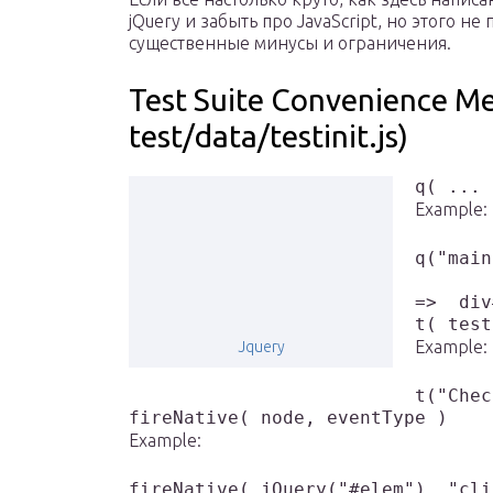
jQuery и забыть про JavaScript, но это­го не п
суще­ствен­ные мину­сы и ограничения.
Test Suite Convenience M
test/data/testinit.js)
q( ... 
Example:
q("main
=>  div
t( test
Example:
Jquery
t("Chec
fireNative( node, eventType )
Example:
fireNative( jQuery("#elem"), "cli