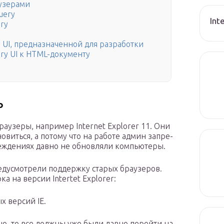
аузерами
uery
Int
ry
 UI, предназначенной для разработки
ry UI к HTML-документу
ь
бра­у­зе­ры, напри­мер Internet Explorer 11. Они
но­вить­ся, а пото­му что на рабо­те админ запре­
ре­жде­ни­ях дав­но не обнов­ля­ли компьютеры.
еду­смот­ре­ли под­держ­ку ста­рых бра­у­зе­ров.
ка на вер­сии Intertet Explorer:
х вер­сий IE.
а­но, то все долж­ны уже были дав­но перей­ти на