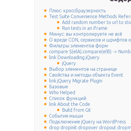
Плюс: кроссбраузерность
Test Suite Convenience Methods Referen
Add random number to url to sto
Run tests in an iframe
Минус: вы контролируете не всё
О вреде CDN, сервисов и шрифтов о
Фильтры элементов форм
compare $(elA).compare(elB) -> Numb
link Downloading jQuery
jQuery
Выбор элементов на странице
Свойства и методы объекта Event
link jQuery Migrate Plugin
Базовые
Who Helped
Список функций
link About the Code
Build from Git
События мыши
Подключение jQuery на WordPress
drop dropinit dropover dropout drop