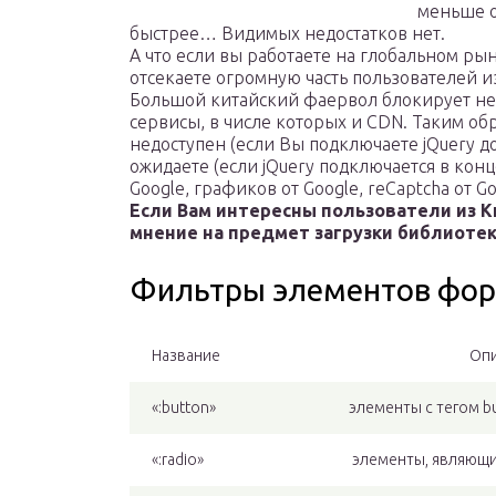
меньше о
быстрее… Видимых недостатков нет.
А что если вы работаете на глобальном ры
отсекаете огромную часть пользователей из
Большой китайский фаервол блокирует не т
сервисы, в числе которых и CDN. Таким обр
недоступен (если Вы подключаете jQuery до 
ожидаете (если jQuery подключается в конц
Google, графиков от Google, reCaptcha от Go
Если Вам интересны пользователи из 
мнение на предмет загрузки библиотек
Фильтры элементов фо
Название
Опи
«:button»
элементы с тегом b
«:radio»
элементы, являющ