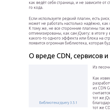
как ведёт себя стра­ни­ца, и не зави­си­те от с
го кода.
Если исполь­зу­е­те ред­кий пла­гин, есть риск
может не рабо­тать настоль­ко надёж­но, как 
К тому же, не все сто­рон­ние пла­ги­ны так 
опти­ми­зи­ро­ва­ны, как сам jQuery: в ито­ге у
какого-то одно­го эффек­та или бло­ка на стр
появит­ся огром­ная биб­лио­те­ка, кото­рая б
О вреде CDN, сервисов и
Из песоч
Как изве
разработ
из CDN Go
считаетс
тот же j
благодар
Библиотека jquery 3.5.1
тот же C