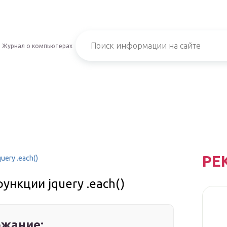
Журнал о компьютерах
РЕ
ery .each()
ункции jquery .each()
жание: