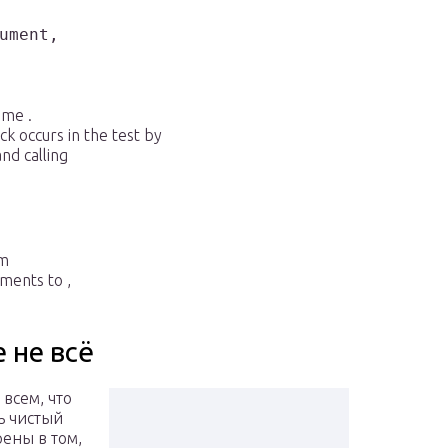
ument,

ame .
k occurs in the test by
and calling
om
ments to ,
 не всё
 всем, что
ть чистый
ре­ны в том,