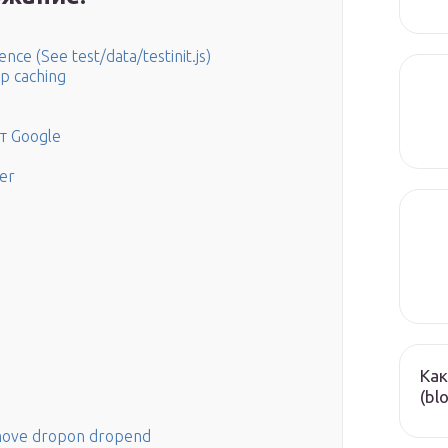
ce (See test/data/testinit.js)
p caching
т Google
er
Как
(bl
move dropon dropend