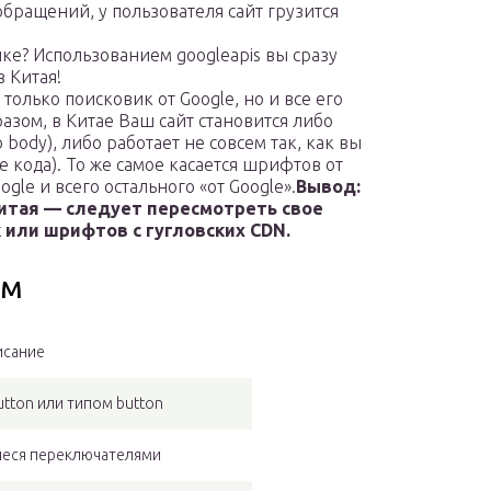
бращений, у пользователя сайт грузится
нке? Использованием googleapis вы сразу
 Китая!
олько поисковик от Google, но и все его
азом, в Китае Ваш сайт становится либо
body), либо работает не совсем так, как вы
е кода). То же самое касается шрифтов от
ogle и всего остального «от Google».
Вывод:
Китая — следует пересмотреть свое
 или шрифтов с гугловских CDN.
рм
сание
utton или типом button
иеся переключателями