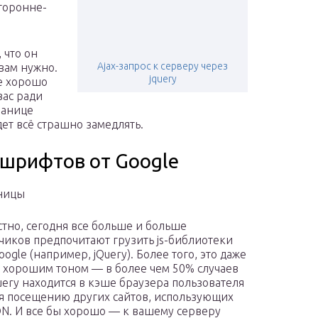
то­рон­не­
, что он
Ajax-запрос к серверу через
вам нуж­но.
jquery
же хоро­шо
 вас ради
а­ни­це
удет всё страш­но замедлять.
 шрифтов от Google
ницы
стно, сегодня все больше и больше
чиков предпочитают грузить js-библиотеки
ogle (например, jQuery). Более того, это даже
я хорошим тоном — в более чем 50% случаев
Query находится в кэше браузера пользователя
я посещению других сайтов, использующих
DN. И все бы хорошо — к вашему серверу