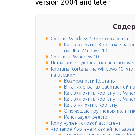
version 2004 and later
Содер
Cortana Windows 10 как отключить
Как отключить Кортану и запр
на ПК с Windows 10
Cortana в Windows 10.
Пошаговое руководство по отключ
Кортана (cortana) на Windows 10, чт
на русском
Возможности Кортаны
В каких странах работает ой п
Как включить Кортану на Wind
Как включить Кортану на Wind
Как отключить Кортану
С помощью групповых полити
Используем реестр
Кому нужен головой ассистент
Что такое Кортана и как ей пользова