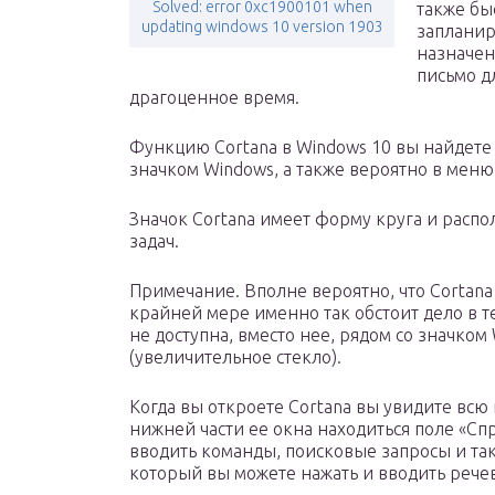
Solved: error 0xc1900101 when
также бы
updating windows 10 version 1903
запланир
назначен
письмо д
драгоценное время.
Функцию Cortana в Windows 10 вы найдете 
значком Windows, а также вероятно в мен
Значок Cortana имеет форму круга и расп
задач.
Примечание. Вполне вероятно, что Cortana 
крайней мере именно так обстоит дело в т
не доступна, вместо нее, рядом со значком
(увеличительное стекло).
Когда вы откроете Cortana вы увидите в
нижней части ее окна находиться поле «Сп
вводить команды, поисковые запросы и так
который вы можете нажать и вводить рече