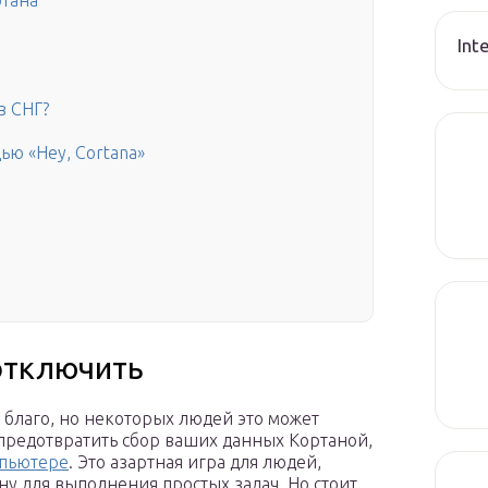
ртана
Int
в СНГ?
ю «Hey, Cortana»
 отключить
 благо, но некоторых людей это может
 предотвратить сбор ваших данных Кортаной,
пьютере
. Это азартная игра для людей,
у для выполнения простых задач. Но стоит