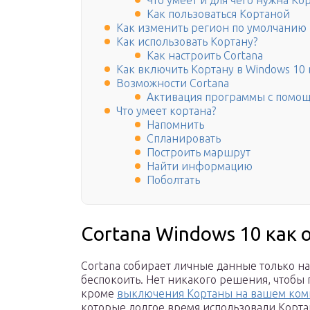
Что умеет и для чего нужна Ко
Как пользоваться Кортаной
Как изменить регион по умолчанию
Как использовать Кортану?
Как настроить Cortana
Как включить Кортану в Windows 10 
Возможности Cortana
Активация программы с помощь
Что умеет кортана?
Напомнить
Спланировать
Построить маршрут
Найти информацию
Поболтать
Cortana Windows 10 как
Cortana собирает личные данные только на
беспокоить. Нет никакого решения, чтобы
кроме
выключения Кортаны на вашем ком
которые долгое время использовали Кортан