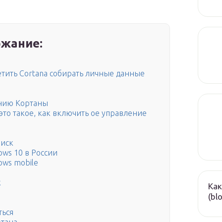
жание:
етить Cortana собирать личные данные
ению Кортаны
о это такое, как включить ое управление
оиск
ows 10 в России
ows mobile
к
Как
(bl
ться