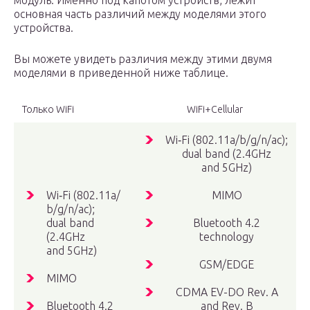
модуль. Именно под капотом устройств, лежит
основная часть различий между моделями этого
устройства.
Вы можете увидеть различия между этими двумя
моделями в приведенной ниже таблице.
Только WiFi
WiFi+Cellular
Wi‑Fi (802.11a/​b/​g/​n/​ac);
dual band (2.4GHz
and 5GHz)
Wi‑Fi (802.11a/​
MIMO
b/​g/​n/​ac);
dual band
Bluetooth 4.2
(2.4GHz
technology
and 5GHz)
GSM/EDGE
MIMO
CDMA EV-DO Rev. A
Bluetooth 4.2
and Rev. B