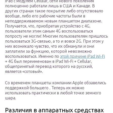
iPad с модулем Cellular, сети нового поколения
полноценно работали лишь в США и Канаде. В
других странах такое покрытие либо отсутствовало
вообще, либо его рабочие частоты были в
неподдерживаемом новым планшетом диапазоне.
Получается, что, приобретая устройство с 4G,
пользователи этим самым 4G воспользоваться
попросту не могли! Многим пользователям пришлось
пользоваться 3G-связью, а то и вовсе 2G. При этом у
них возникало чувство, что их обманули и они
заплатили за функцию, которой невозможно
воспользоваться. Именно по
этой причине iPad Wi-Fi
+ 4G был переименован в iPad Wi-Fi + Cellular,
общепринятый перевод которого на русский,
является «сотовый».
Со временем планшеты компании Apple обзавелись
поддержкой большего . Теперь их можно
использовать практически в любой точке земного
шара.
Различия в аппаратных средствах