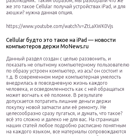
разблюдник. Таким образом, мы разобрали что же
же это такое Cellular получай устройствах iPad, и для
аюшки? нужна данная опция.
https://www.youtube.com/watch?v=ZtLaXWK0Vjs
Cellular будто это такое на iPad — новости
компьютеров держи MoNews.ru
Данный раздел создан с целью раззвонить, и
показать не опытному компьютерному пользователю
по образу устроен компьютер, из ась? он состоит и
т.д. В современном мире компьютерная умелость
внедрилась в повседневную жизнь каждого
человека, и осведомленность как с ней обращаться
может вогнать к её поломке. В результате
допускается потратить лишние деньги держи
покупку новой запчасти али её ремонту. Не
целесообразно сразу пугаться, и думать, что такое?
всё это сложно и далеко не для вас. На страницах
наших статей любое подробно расписано понятным
на каждого языком, все материалы сопровождаются