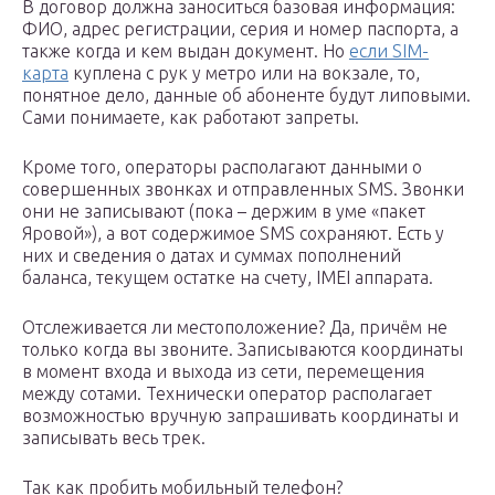
В договор должна заноситься базовая информация:
ФИО, адрес регистрации, серия и номер паспорта, а
также когда и кем выдан документ. Но
если SIM-
карта
куплена с рук у метро или на вокзале, то,
понятное дело, данные об абоненте будут липовыми.
Сами понимаете, как работают запреты.
Кроме того, операторы располагают данными о
совершенных звонках и отправленных SMS. Звонки
они не записывают (пока – держим в уме «пакет
Яровой»), а вот содержимое SMS сохраняют. Есть у
них и сведения о датах и суммах пополнений
баланса, текущем остатке на счету, IMEI аппарата.
Отслеживается ли местоположение? Да, причём не
только когда вы звоните. Записываются координаты
в момент входа и выхода из сети, перемещения
между сотами. Технически оператор располагает
возможностью вручную запрашивать координаты и
записывать весь трек.
Так как пробить мобильный телефон?