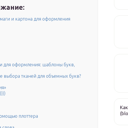
жание:
умаги и картона для оформления
и для оформления: шаблоны букв,
се выбора тканей для объемных букв?
ия»
)))
Как
(bl
помощью плоттера
м слова