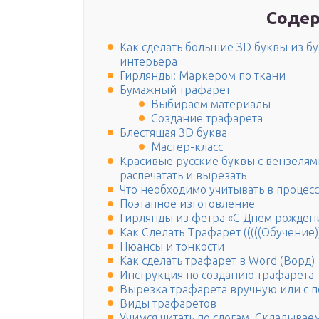
Содер
Как сделать большие ЗD буквы из б
интерьера
Гирлянды: Маркером по ткани
Бумажный трафарет
Выбираем материалы
Создание трафарета
Блестящая 3D буква
Мастер-класс
Красивые русские буквы с вензелям
распечатать и вырезать
Что необходимо учитывать в процес
Поэтапное изготовление
Гирлянды из фетра «С Днем рожден
Как Сделать Трафарет (((((Обучение))
Нюансы и тонкости
Как сделать трафарет в Word (Ворд)
Инструкция по созданию трафарета
Вырезка трафарета вручную или с 
Виды трафаретов
Учимся читать по слогам. Складывае