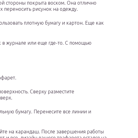
ной стороны покрыта воском. Она отлично
х переносить рисунок на одежду.
льзовать плотную бумагу и картон. Еще как
 в журнале или еще где-то. С помощью
афарет.
поверхность. Сверху разместите
верх.
льную бумагу. Перенесите все линии и
йте на карандаш. После завершения работы
т и все, дизайн вашего трафарета остался на