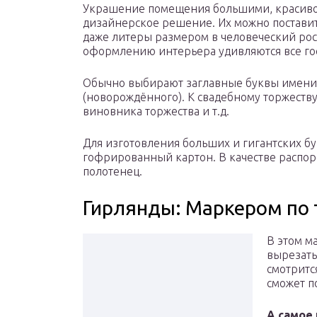
Украшение помещения большими, красиво
дизайнерское решение. Их можно поставить
даже литеры размером в человеческий рос
оформлению интерьера удивляются все го
Обычно выбирают заглавные буквы имени.
(новорождённого). К свадебному торжеств
виновника торжества и т.д.
Для изготовления больших и гигантских бу
гофрированный картон. В качестве распо
полотенец.
Гирлянды: Маркером по 
В этом м
вырезать
смотритс
сможет п
А самое