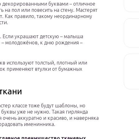
 декорированными буквами – отличное
 на пол или повесить на стену. Мастерят
т. Как правило, такому неординарному
сти.
 Если украшают детскую – малыша
у – молодожёнов, к дню рождения –
кв используют толстый, плотный или
рок применяют втулки от бумажных
ткани
астер классе тоже будут шаблоны, но
 буквы уже не нужно. Такая гирлянда
я очень аккуратно и красиво, и наверняка
орадовать именинника.
 главное преимущество тканевых