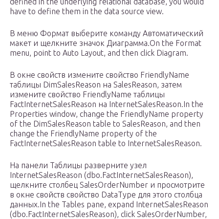
defined in the underlying relational database, you would
have to define them in the data source view.
В меню Формат выберите команду Автоматический
макет и щелкните значок Диаграмма.On the Format
menu, point to Auto Layout, and then click Diagram.
В окне свойств измените свойство FriendlyName
таблицы DimSalesReason на SalesReason, затем
измените свойство FriendlyName таблицы
FactInternetSalesReason на InternetSalesReason.In the
Properties window, change the FriendlyName property
of the DimSalesReason table to SalesReason, and then
change the FriendlyName property of the
FactInternetSalesReason table to InternetSalesReason.
На панели Таблицы разверните узел
InternetSalesReason (dbo.FactInternetSalesReason),
щелкните столбец SalesOrderNumber и просмотрите
в окне свойств свойство DataType для этого столбца
данных.In the Tables pane, expand InternetSalesReason
(dbo.FactInternetSalesReason), click SalesOrderNumber,