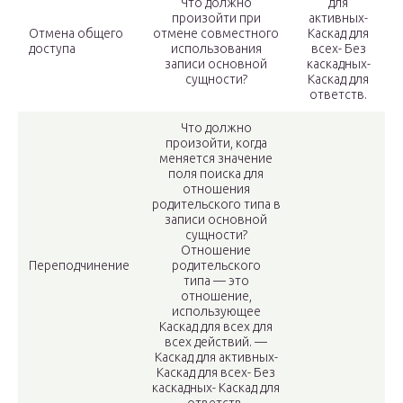
Что должно
для
произойти при
активных-
Отмена общего
отмене совместного
Каскад для
доступа
использования
всех- Без
записи основной
каскадных-
сущности?
Каскад для
ответств.
Что должно
произойти, когда
меняется значение
поля поиска для
отношения
родительского типа в
записи основной
сущности?
Отношение
Переподчинение
родительского
типа — это
отношение,
использующее
Каскад для всех для
всех действий. —
Каскад для активных-
Каскад для всех- Без
каскадных- Каскад для