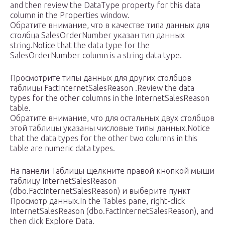
and then review the DataType property for this data
column in the Properties window.
Обратите внимание, что в качестве типа данных для
столбца SalesOrderNumber указан тип данных
string.Notice that the data type for the
SalesOrderNumber column is a string data type.
Просмотрите типы данных для других столбцов
таблицы FactInternetSalesReason .Review the data
types for the other columns in the InternetSalesReason
table.
Обратите внимание, что для остальных двух столбцов
этой таблицы указаны числовые типы данных.Notice
that the data types for the other two columns in this
table are numeric data types.
На панели Таблицы щелкните правой кнопкой мыши
таблицу InternetSalesReason
(dbo.FactInternetSalesReason) и выберите пункт
Просмотр данных.In the Tables pane, right-click
InternetSalesReason (dbo.FactInternetSalesReason), and
then click Explore Data.