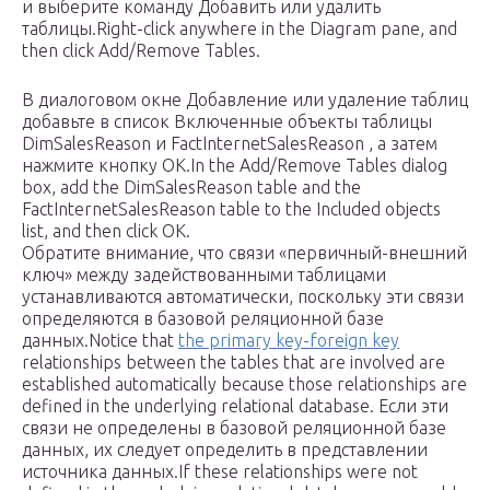
и выберите команду Добавить или удалить
таблицы.Right-click anywhere in the Diagram pane, and
then click Add/Remove Tables.
В диалоговом окне Добавление или удаление таблиц
добавьте в список Включенные объекты таблицы
DimSalesReason и FactInternetSalesReason , а затем
нажмите кнопку ОК.In the Add/Remove Tables dialog
box, add the DimSalesReason table and the
FactInternetSalesReason table to the Included objects
list, and then click OK.
Обратите внимание, что связи «первичный-внешний
ключ» между задействованными таблицами
устанавливаются автоматически, поскольку эти связи
определяются в базовой реляционной базе
данных.Notice that
the primary key-foreign key
relationships between the tables that are involved are
established automatically because those relationships are
defined in the underlying relational database. Если эти
связи не определены в базовой реляционной базе
данных, их следует определить в представлении
источника данных.If these relationships were not