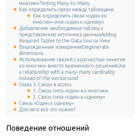
многим»Testing Many-to-Many
Как определить связи между таблицами
Как определить связи «один ко
многим» или «один к одному»
Добавление необходимых таблиц к
представлению источника данныхAdding
Required Tables to the Data Source View
Вырожденные измеренияDegenerate
dimensions
Использование связей с кратностью «многие
ко многим» вместо временного решенияUse
a relationship with a many-many cardinality
instead of the workaround
Глава 3. Связи в access
1. Связь типа «один-ко-многим»
2. Связь типа «один-к-одному»
Связь «Один к одному»
Для чего все это нужно?
Поведение отношений