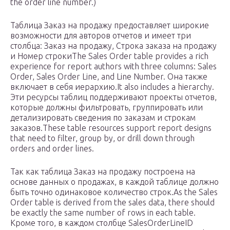
the order line number.)
Таблица Заказ на продажу предоставляет широкие
возможности для авторов отчетов и имеет три
столбца: Заказ на продажу, Строка заказа на продажу
и Номер строкиThe Sales Order table provides a rich
experience for report authors with three columns: Sales
Order, Sales Order Line, and Line Number. Она также
включает в себя иерархию.It also includes a hierarchy.
Эти ресурсы таблиц поддерживают проекты отчетов,
которые должны фильтровать, группировать или
детализировать сведения по заказам и строкам
заказов.These table resources support report designs
that need to filter, group by, or drill down through
orders and order lines.
Так как таблица Заказ на продажу построена на
основе данных о продажах, в каждой таблице должно
быть точно одинаковое количество строк.As the Sales
Order table is derived from the sales data, there should
be exactly the same number of rows in each table.
Кроме того, в каждом столбце SalesOrderLineID