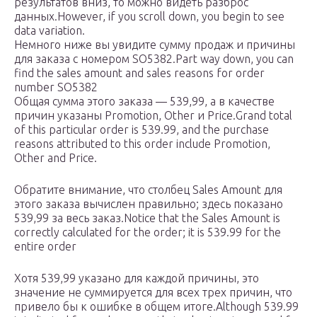
результатов вниз, то можно видеть разброс
данных.However, if you scroll down, you begin to see
data variation.
Немного ниже вы увидите сумму продаж и причины
для заказа с номером SO5382.Part way down, you can
find the sales amount and sales reasons for order
number SO5382
Общая сумма этого заказа — 539,99, а в качестве
причин указаны Promotion, Other и Price.Grand total
of this particular order is 539.99, and the purchase
reasons attributed to this order include Promotion,
Other and Price.
Обратите внимание, что столбец Sales Amount для
этого заказа вычислен правильно; здесь показано
539,99 за весь заказ.Notice that the Sales Amount is
correctly calculated for the order; it is 539.99 for the
entire order
Хотя 539,99 указано для каждой причины, это
значение не суммируется для всех трех причин, что
привело бы к ошибке в общем итоге.Although 539.99