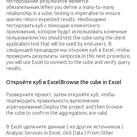
тестирование результатов является
обязательным.When you define a many-to-many
relationship in a cube, testing is imperative to ensure
queries return expected results. Необходимо
тестировать куб с помощью клиентского
приложения, которое будут использовать конечные
пользователи.You should test the cube using the client
application tool that will be used by end-users. В
следующей процедуре мы откроем куб в Excel, чтобы
проверить результаты запросов.In this next procedure,
you will use Excel to connect to the cube and verify query
results.
Откройте куб в ExcelBrowse the cube in Excel
Разверните проект, затем откройте куб, чтобы
подтвердить правильность выполнения
агрегирований.Deploy the project and then browse
the cube to confirm the aggregations are valid.
В Excel щелкните данные | из других источников |
Analysis Services.In Excel, click Data | From Other