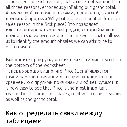
is indicated for each reason, that value is not summed for
all three reasons, erroneously inflating our grand total.
А зачем вообще помещать сумму продаж под каждой
причиной продажи?Why put a sales amount under each
sales reason in the first place? Это позволяет
идентифицировать объем продаж, который можно
приписать каждой причине.The answer is that it allows
us to identify the amount of sales we can attribute to
each reason.
Выполните прокрутку до нижней части листа.Scroll to
the bottom of the worksheet
Теперь хорошо видно, что Price (Цена) является
самой важной причиной для покупок клиентов по
сравнению с другими причинами и общей суммой.It
is now easy to see that Price is the most important
reason for customer purchases, relative to other reasons
as well as the grand total.
Как определить связи между
таблицами