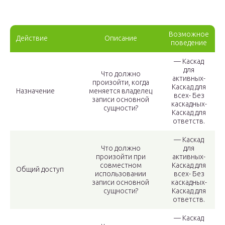
Возможное
Действие
Описание
поведение
— Каскад
для
Что должно
активных-
произойти, когда
Каскад для
Назначение
меняется владелец
всех- Без
записи основной
каскадных-
сущности?
Каскад для
ответств.
— Каскад
Что должно
для
произойти при
активных-
совместном
Каскад для
Общий доступ
использовании
всех- Без
записи основной
каскадных-
сущности?
Каскад для
ответств.
— Каскад