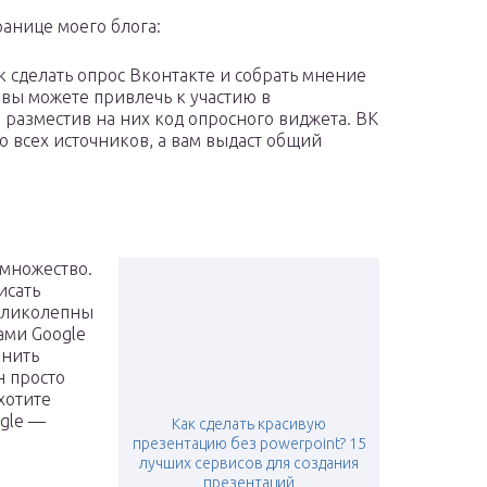
анице моего блога:
к сделать опрос Вконтакте и собрать мнение
 вы можете привлечь к участию в
 разместив на них код опросного виджета. ВК
о всех источников, а вам выдаст общий
 множество.
исать
великолепны
ами Google
енить
н просто
хотите
gle —
Как сделать красивую
презентацию без powerpoint? 15
лучших сервисов для создания
презентаций