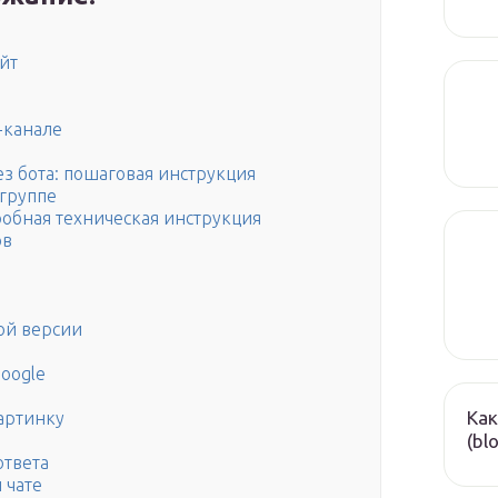
айт
-канале
ез бота: пошаговая инструкция
 группе
дробная техническая инструкция
ов
ой версии
oogle
Как
артинку
(bl
ответа
 чате