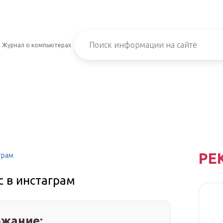
Журнал о компьютерах
РЕ
грам
с в инстаграм
жание: