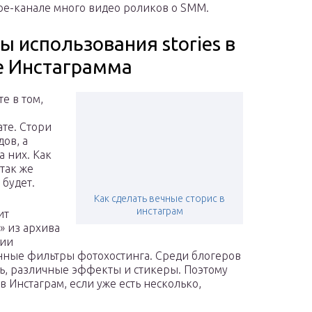
be-канале много видео роликов о SMM.
 использования stories в
е Инстаграмма
е в том,
те. Стори
дов, а
 них. Как
 так же
 будет.
Как сделать вечные сторис в
инстаграм
ит
» из архива
нии
нные фильтры фотохостинга. Среди блогеров
ь, различные эффекты и стикеры. Поэтому
в Инстаграм, если уже есть несколько,