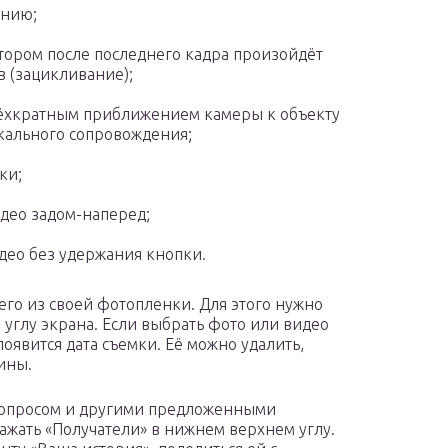
анию;
отором после последнего кадра произойдёт
 (зацикливание);
трёхкратным приближением камеры к объекту
кального сопровождения;
ки;
идео задом-наперед;
идео без удержания кнопки.
его из своей фотопленки. Для этого нужно
 углу экрана. Если выбрать фото или видео
появится дата съемки. Её можно удалить,
ины.
, опросом и другими предложенными
нажать «Получатели» в нижнем верхнем углу.