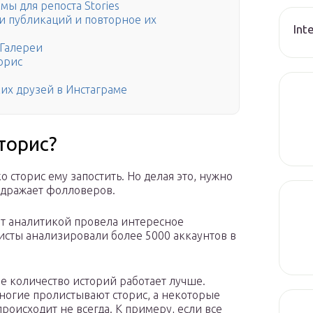
мы для репоста Stories
 и публикаций и повторное их
Int
 Галереи
орис
ких друзей в Инстаграме
торис?
 сторис ему запостить. Но делая это, нужно
здражает фолловеров.
т аналитикой провела интересное
исты анализировали более 5000 аккаунтов в
е количество историй работает лучше.
многие пролистывают сторис, а некоторые
происходит не всегда. К примеру, если все