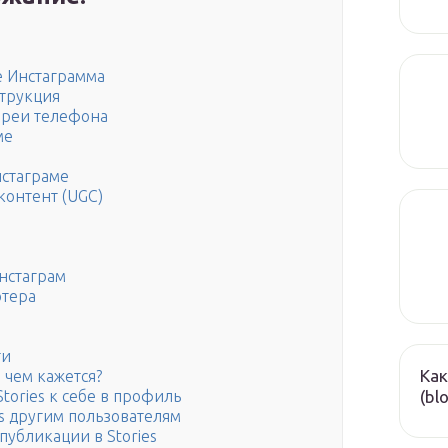
е Инстаграмма
струкция
лереи телефона
ме
нстаграме
контент (UGC)
Инстаграм
ютера
ти
Как
 чем кажется?
(bl
tories к себе в профиль
es другим пользователям
публикации в Stories