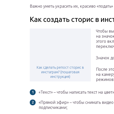
Важно уметь украсить их, красиво «подать
Как создать сторис в ин
Чтобы вы
на значо
этого вк
переключ
Значок д
Как сделать репост сторис в
После эт
инстаграм? (пошаговая
на камер
инструкция)
режимов
«Текст» – чтобы написать текст на цве
«Прямой эфир» – чтобы снимать видео
подписчиками;