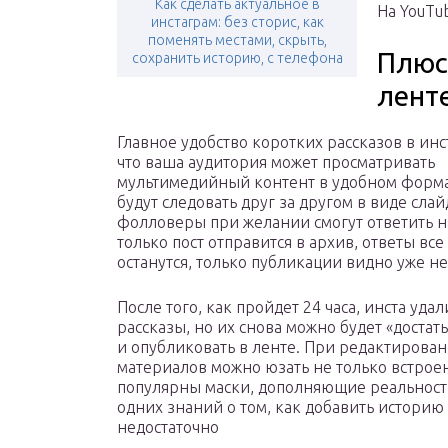
Как сделать актуальное в
На YouTu
инстаграм: без сторис, как
поменять местами, скрыть,
Плюсы
сохранить историю, с телефона
лент
Главное удобство коротких рассказов в инст
что ваша аудитория может просматривать
мультимедийный контент в удобном форма
будут следовать друг за другом в виде слай
фолловеры при желании смогут ответить на
только пост отправится в архив, ответы все
останутся, только публикации видно уже не
После того, как пройдет 24 часа, инста удал
рассказы, но их снова можно будет «достать
и опубликовать в ленте. При редактирова
материалов можно юзать не только встрое
популярны маски, дополняющие реальност
одних знаний о том, как добавить историю 
недостаточно