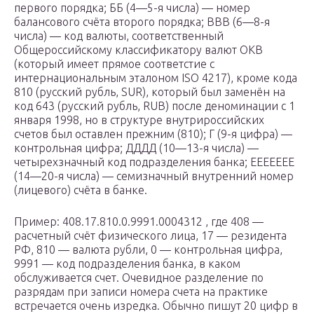
первого порядка; ББ (4—5-я числа) — номер
балансового счёта второго порядка; ВВВ (6—8-я
числа) — код валюты, соответственный
Общероссийскому классификатору валют ОКВ
(который имеет прямое соответстие с
интернациональным эталоном ISO 4217), кроме кода
810 (русский рубль, SUR), который был заменён на
код 643 (русский рубль, RUB) после деноминации с 1
января 1998, но в структуре внутрироссийских
счетов был оставлен прежним (810); Г (9-я цифра) —
контрольная цифра; ДДДД (10—13-я числа) —
четырехзначный код подразделения банка; ЕЕЕЕЕЕЕ
(14—20-я числа) — семизначный внутренний номер
(лицевого) счёта в банке.
Пример: 408.17.810.0.9991.0004312 , где 408 —
расчетный счёт физического лица, 17 — резидента
РФ, 810 — валюта рубли, 0 — контрольная цифра,
9991 — код подразделения банка, в каком
обслуживается счет. Очевидное разделение по
разрядам при записи номера счета на практике
встречается очень изредка. Обычно пишут 20 цифр в