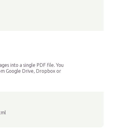
es into a single PDF file. You
rom Google Drive, Dropbox or
tml