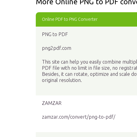
More Online PNG to PDF conve
Online PDF to PNG Converter
PNG to PDF
png2pdf.com
This site can help you easily combine multip
PDF file with no limit in file size, no regis
Besides, it can rotate, optimize and scale 
original resolution.
ZAMZAR
zamzar.com/convert/png-to-pdf/