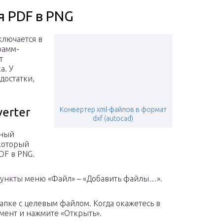
 PDF в PNG
ключается в
рамм-
т
а. У
достатки,
erter
Конвертер xml-файлов в формат
dxf (autocad)
бный
который
DF в PNG.
пункты меню «Файл» – «Добавить файлы…».
апке с целевым файлом. Когда окажетесь в
мент и нажмите «Открыть».