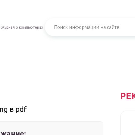
Журнал о компьютерах
РЕ
g в pdf
жание: