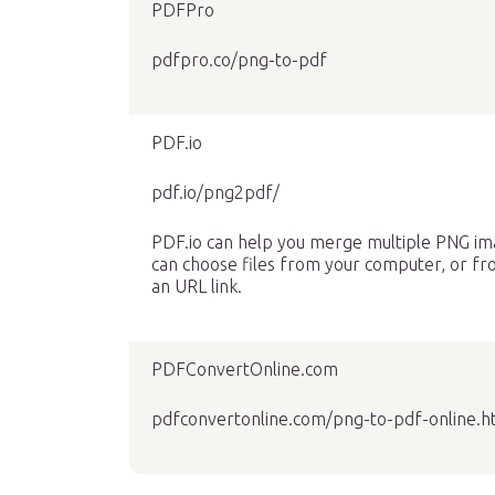
PDFPro
pdfpro.co/png-to-pdf
PDF.io
pdf.io/png2pdf/
PDF.io can help you merge multiple PNG imag
can choose files from your computer, or f
an URL link.
PDFConvertOnline.com
pdfconvertonline.com/png-to-pdf-online.h