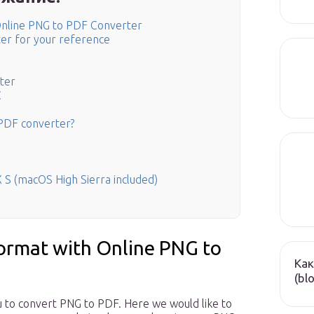
Online PNG to PDF Converter
er for your reference
ter
C
 PDF converter?
 S (macOS High Sierra included)
format with Online PNG to
Как
(bl
ou to convert PNG to PDF. Here we would like to