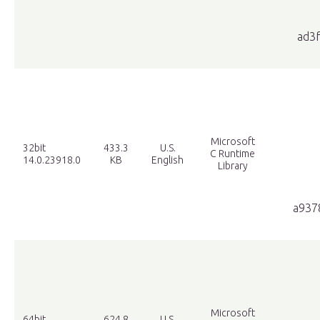
ad3
Microsoft
32bit
433.3
U.S.
C Runtime
14.0.23918.0
KB
English
Library
a937
Microsoft
64bit
624.8
U.S.