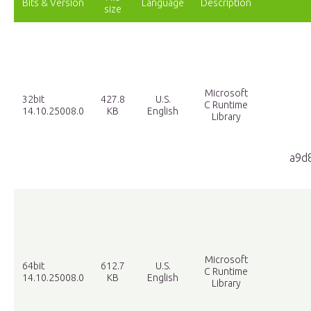
Bits & Version
Language
Description
size
Microsoft
32bit
427.8
U.S.
C Runtime
14.10.25008.0
KB
English
Library
a9d
Microsoft
64bit
612.7
U.S.
C Runtime
14.10.25008.0
KB
English
Library