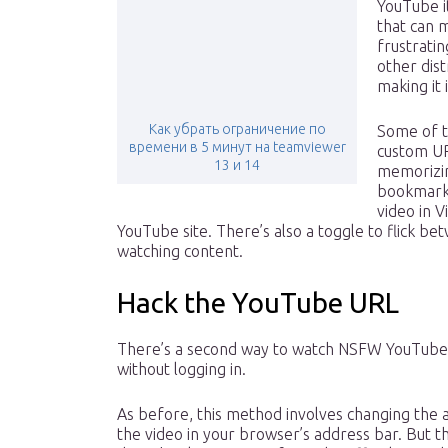
YouTube it
that can 
frustrati
other dist
making it 
Как убрать ограничение по
Some of t
времени в 5 минут на teamviewer
custom UR
13 и 14
memorizi
bookmarkl
video in V
YouTube site. There’s also a toggle to flick b
watching content.
Hack the YouTube URL
There’s a second way to watch NSFW YouTube
without logging in.
As before, this method involves changing the 
the video in your browser’s address bar. But thi