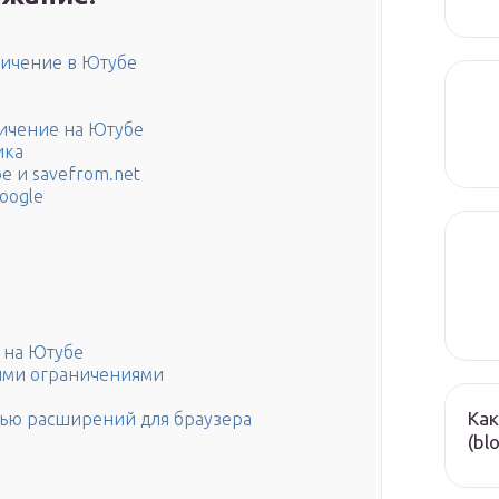
ничение в Ютубе
ничение на Ютубе
ика
e и savefrom.net
oogle
 на Ютубе
ыми ограничениями
Как
ощью расширений для браузера
(bl