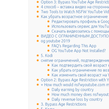
Option 3: Bypass YouTube Age Restrict
4 способ – вставка видео на сторонн
Two Tools to Watch NSFW YouTube Vi
Как убрать возрастное ограничение 
Редактировать профиль в Goog
Использовать сервис для YouT
Скачать видеозапись с помощь
ВИДЕО С ОГРАНИЧЕННЫМ ДОСТУП
og youtube 2019
FAQ’s Regarding This App
OG YouTube App Not Installed?
5. Kodi
снятие ограничений, подтверждени
Как подтвердить свой возраст 
Как убрать ограничение по воз
Как изменить свой возраст на 
Option 2: Bypass Age Restriction wit
+ How much would nsfwyoutube.com 
Daily earning by country
How much money does nsfwyoutu
Daily revenue loss by country
3. Bypass Age Restrictions