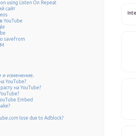
ion using Listen On Repeat
ий сайт
Int
deos
в YouTube
le
ube
ю savefrom
ОМ
е и изменение.
на YouTube?
расту на YouTube?
YouTube?
h YouTube Embed
make?
be.com lose due to Adblock?