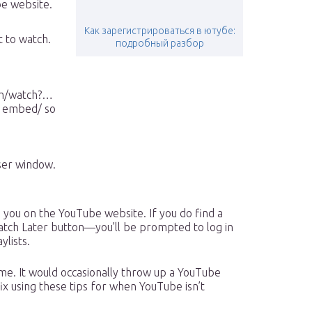
be website.
Как зарегистрироваться в ютубе:
t to watch.
подробный разбор
om/watch?…
o embed/ so
wser window.
s you on the YouTube website. If you do find a
 Watch Later button—you’ll be prompted to log in
ylists.
ime. It would occasionally throw up a YouTube
x using these tips for when YouTube isn’t