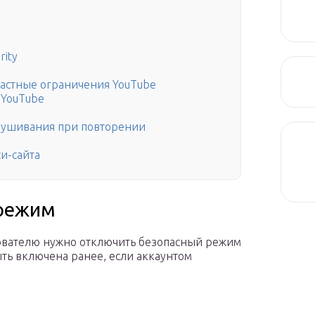
rity
растные ограничения YouTube
 YouTube
слушивания при повторении
си-сайта
 режим
зователю нужно отключить безопасный режим
ыть включена ранее, если аккаунтом