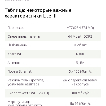
Таблица: некоторые важные
характеристики Lite III
Процессор
MT7628N 575 МГц
Оперативная память
64 Мбайт DDR2
Flash-память
8 Мбайт
Класс Wi-Fi
N300
Антенны
5 дБи
Порты Ethernet
5 x 100 Мбит/с
Режимы точки доступа,
Да, с переключателем
усилителя, адаптера
на корпусе
Скорость сети Wi-Fi 2,4 ГГц
300 Мбит/с
Маршрутизация
До 95 Мбит/с
IPoE/PPPoE/L2TP/PPTP