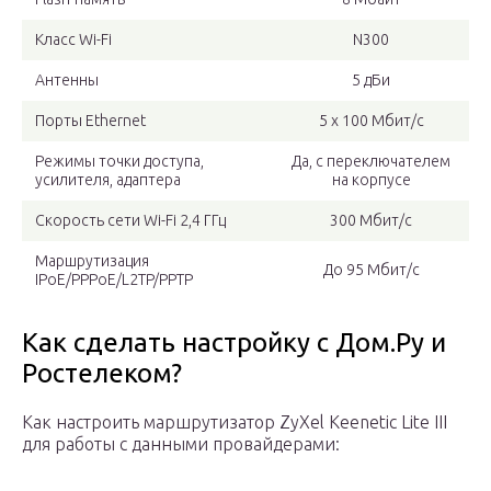
Класс Wi-Fi
N300
Антенны
5 дБи
Порты Ethernet
5 x 100 Мбит/с
Режимы точки доступа,
Да, с переключателем
усилителя, адаптера
на корпусе
Скорость сети Wi-Fi 2,4 ГГц
300 Мбит/с
Маршрутизация
До 95 Мбит/с
IPoE/PPPoE/L2TP/PPTP
Как сделать настройку с Дом.Ру и
Ростелеком?
Как настроить маршрутизатор ZyXel Keenetic Lite III
для работы с данными провайдерами: