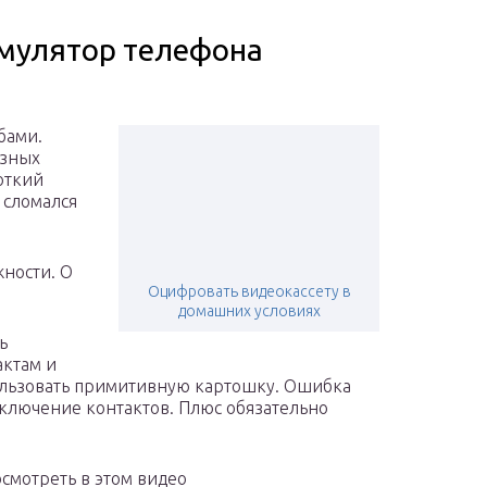
умулятор телефона
бами.
азных
откий
 сломался
жности. О
Оцифровать видеокассету в
домашних условиях
ь
актам и
пользовать примитивную картошку. Ошибка
ключение контактов. Плюс обязательно
смотреть в этом видео