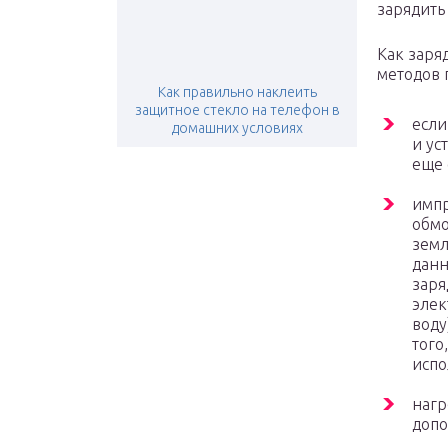
зарядить
Как заря
методов 
Как правильно наклеить
защитное стекло на телефон в
если
домашних условиях
и ус
еще 
импр
обмо
земл
данн
заря
элек
воду
того
испо
нагр
допо