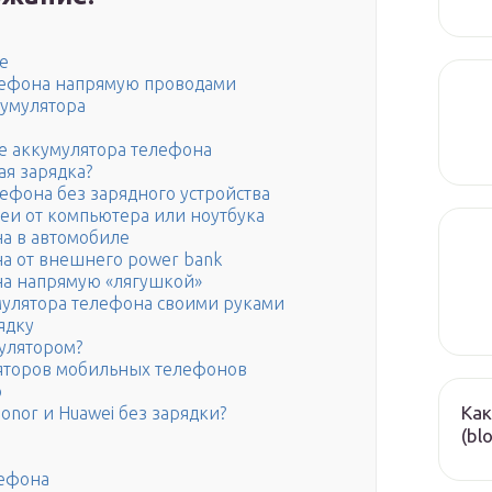
е
лефона напрямую проводами
кумулятора
ке аккумулятора телефона
ая зарядка?
ефона без зарядного устройства
еи от компьютера или ноутбука
а в автомобиле
а от внешнего power bank
на напрямую «лягушкой»
мулятора телефона своими руками
ядку
улятором?
ляторов мобильных телефонов
ю
Как
onor и Huawei без зарядки?
(bl
лефона