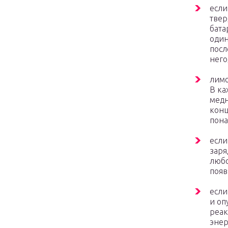
если
твер
бата
один
посл
него
лимо
В ка
медн
конц
пона
если
заря
любо
появ
если
и оп
реак
энер