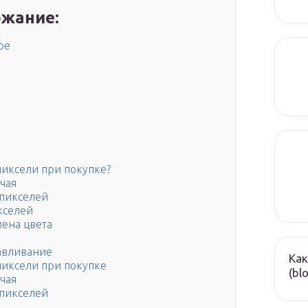
жание:
ре
а
пиксели при покупке?
чая
 пикселей
кселей
мена цвета
авливание
Как
пиксели при покупке
(bl
чая
 пикселей