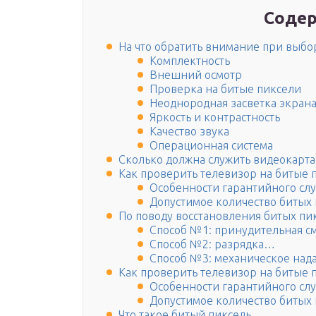
Содер
На что обратить внимание при выбо
Комплектность
Внешний осмотр
Проверка на битые пиксели
Неоднородная засветка экран
Яркость и контрастность
Качество звука
Операционная система
Сколько должна служить видеокарта
Как проверить телевизор на битые 
Особенности гарантийного слу
Допустимое количество битых
По поводу восстановления битых пи
Способ №1: принудительная с
Способ №2: разрядка…
Способ №3: механическое над
Как проверить телевизор на битые 
Особенности гарантийного слу
Допустимое количество битых
Что такое битый пиксель