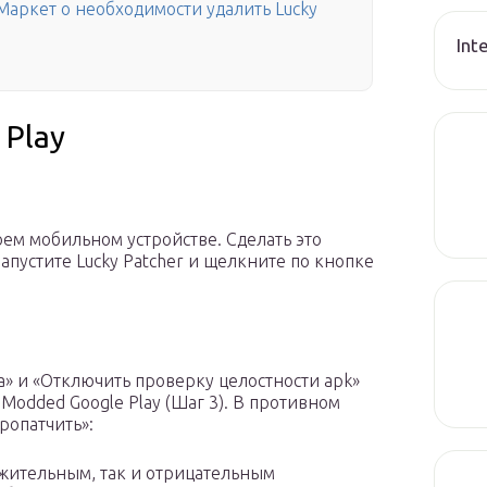
Маркет о необходимости удалить Lucky
Int
 Play
оем мобильном устройстве. Сделать это
пустите Lucky Patcher и щелкните по кнопке
а» и «Отключить проверку целостности apk»
Modded Google Play (Шаг 3). В противном
ропатчить»:
ожительным, так и отрицательным