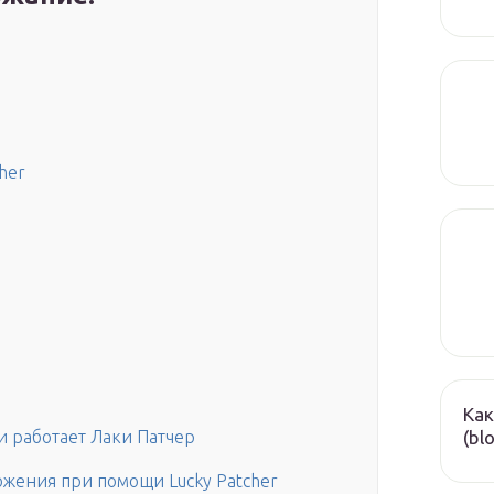
her
Как
(bl
и работает Лаки Патчер
жения при помощи Lucky Patcher