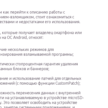
м как перейти к описанию работы с
ием-взломщиком, стоит ознакомиться с
ствами и недостатками его использования.
, которые получает владелец смартфона или
на ОС Android, относят:
чие нескольких режимов для
нзирования взламываемой программы;
тически стопроцентная гарантия удаления
амных блоков и баннеров;
ание и использование патчей для отдельных
ожений (с помощью функции CustomPatch);
ожность перенесения данных с внутренней
ти на устанавливаемую в устройстве microSD-
у. Это позволяет освободить на устройстве
о, занятое системными приложениями, и