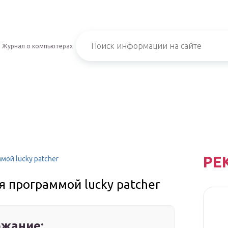
Журнал о компьютерах
РЕ
мой lucky patcher
я программой lucky patcher
жание: