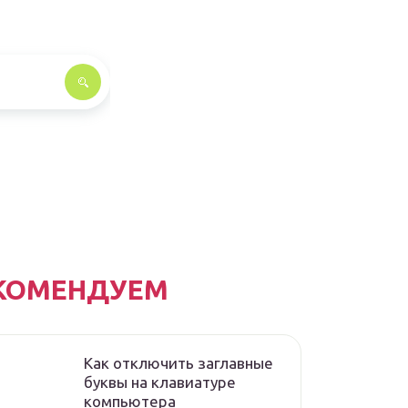
КОМЕНДУЕМ
Как отключить заглавные
буквы на клавиатуре
компьютера