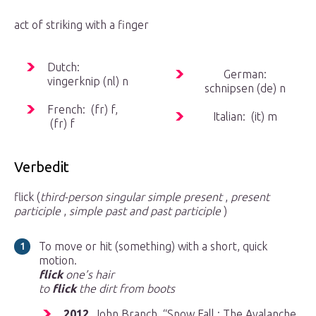
act of striking with a finger
Dutch:
German:
vingerknip (nl)
n
schnipsen (de)
n
French: (fr)
f
,
Italian: (it)
m
(fr)
f
Verbedit
flick (
third-person singular simple present
,
present
participle
,
simple past and past participle
)
To move or hit (something) with a short, quick
motion.
flick
one’s hair
to
flick
the dirt from boots
2012
, John Branch, “Snow Fall : The Avalanche