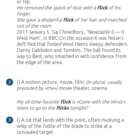
or flip.
He removed the speck of dust with a
flick
of his
finger.
She gave a disdainful
flick
of her hair and marched
out of the room.
2011 January 5, Saj Chowdhury, “Newcastle 0 — 0
West Ham”, in BBC‎:On this occasion it was Nolan’s
deft flick that fooled West Ham’s sleepy defenders
Danny Gabbidon and Tomkins. The ball found its
way to Best, who smashed in with confidence from
the edge of the area.
() A motion picture, movie, film;
(in plural, usually
preceded by «the»)
movie theater, cinema.
My all-time favorite
flick
is «Gone with the Wind.»
Want to go to the
flicks
tonight?
() A cut that lands with the point, often involving a
whip of the foible of the blade to strike at a
concealed target.