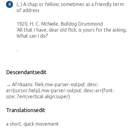
(, ) A chap or fellow; sometimes as a friendly term
of address
1920, H. C. McNeile, Bulldog Drummond
‘All that I have, dear old flick, is yours for the asking.
What can I do?’
.
Descendantsedit
→ Afrikaans: fliek.mw-parser-output .desc-
arr{cursor:help}.mw-parser-output .desc-arr{font-
size:.7em;vertical-align:super}
Translationsedit
a short, quick movement