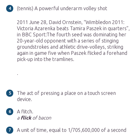
(tennis) A powerful underarm volley shot
2011 June 28, David Ornstein, “Wimbledon 2011:
Victoria Azarenka beats Tamira Paszek in quarters”,
in BBC Sport‎:The fourth seed was dominating her
20-year-old opponent with a series of stinging
groundstrokes and athletic drive-volleys, striking
again in game five when Paszek flicked a forehand
pick-up into the tramlines.
.
The act of pressing a place on a touch screen
device.
A flitch.
a
flick
of bacon
A unit of time, equal to 1/705,600,000 of a second