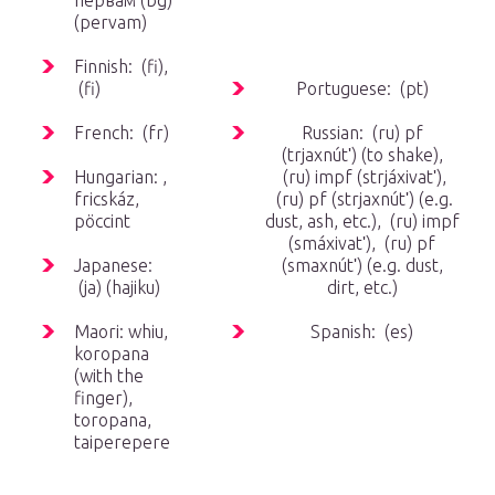
первам (bg)
(pervam)
Finnish: (fi),
(fi)
Portuguese: (pt)
French: (fr)
Russian: (ru)
pf
(trjaxnútʹ) (to shake),
Hungarian: ,
(ru)
impf
(strjáxivatʹ),
fricskáz,
(ru)
pf
(strjaxnútʹ) (e.g.
pöccint
dust, ash, etc.), (ru)
impf
(smáxivatʹ), (ru)
pf
Japanese:
(smaxnútʹ) (e.g. dust,
(ja) (hajiku)
dirt, etc.)
Maori: whiu,
Spanish: (es)
koropana
(with the
finger),
toropana,
taiperepere