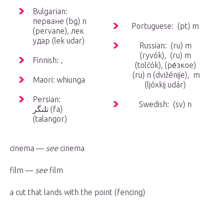
Bulgarian:
перване (bg)
n
Portuguese: (pt)
m
(pervane), лек
удар (lek udar)
Russian: (ru)
m
(ryvók), (ru)
m
Finnish: ,
(tolčók), (ре́зкое)
(ru)
n
(dvižénije),
m
Maori: whiunga
(ljóxkij udár)
Persian:
Swedish: (sv)
n
تلنگر‎ (fa)
(talangor)
cinema —
see
cinema
film —
see
film
a cut that lands with the point (fencing)