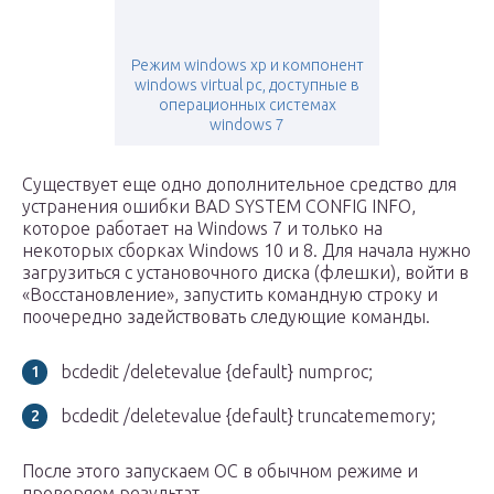
Режим windows xp и компонент
windows virtual pc, доступные в
операционных системах
windows 7
Существует еще одно дополнительное средство для
устранения ошибки BAD SYSTEM CONFIG INFO,
которое работает на Windows 7 и только на
некоторых сборках Windows 10 и 8. Для начала нужно
загрузиться с установочного диска (флешки), войти в
«Восстановление», запустить командную строку и
поочередно задействовать следующие команды.
bcdedit /deletevalue {default} numproc;
bcdedit /deletevalue {default} truncatememory;
После этого запускаем ОС в обычном режиме и
проверяем результат.