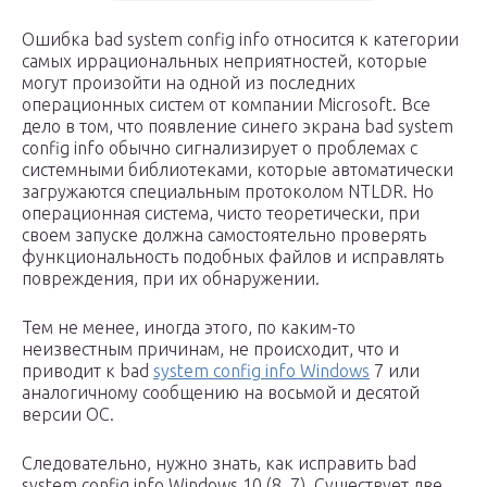
Ошибка bad system config info относится к категории
самых иррациональных неприятностей, которые
могут произойти на одной из последних
операционных систем от компании Microsoft. Все
дело в том, что появление синего экрана bad system
config info обычно сигнализирует о проблемах с
системными библиотеками, которые автоматически
загружаются специальным протоколом NTLDR. Но
операционная система, чисто теоретически, при
своем запуске должна самостоятельно проверять
функциональность подобных файлов и исправлять
повреждения, при их обнаружении.
Тем не менее, иногда этого, по каким-то
неизвестным причинам, не происходит, что и
приводит к bad
system config info Windows
7 или
аналогичному сообщению на восьмой и десятой
версии ОС.
Следовательно, нужно знать, как исправить bad
system config info Windows 10 (8, 7). Существует две