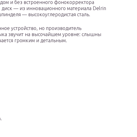
одом и без встроенного фонокорректора
 а диск — из инновационного материала Delrin
шпинделя — высокоуглеродистая сталь.
нное устройство, но производитель
зыка звучит на высочайшем уровне: слышны
учается громким и детальным.
.