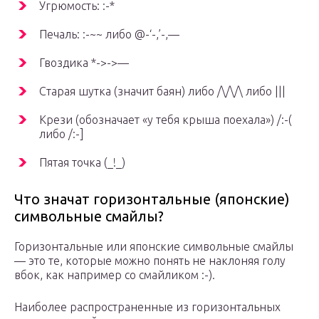
Угрюмость: :-*
Печаль: :-~~ либо @-‘-,’-,—
Гвоздика *->->—
Старая шутка (значит баян) либо /\/\/\ либо |||
Крези (обозначает «у тебя крыша поехала») /:-(
либо /:-]
Пятая точка (_!_)
Что значат горизонтальные (японские)
символьные смайлы?
Горизонтальные или японские символьные смайлы
— это те, которые можно понять не наклоняя голу
вбок, как например со смайликом :-).
Наиболее распространенные из горизонтальных