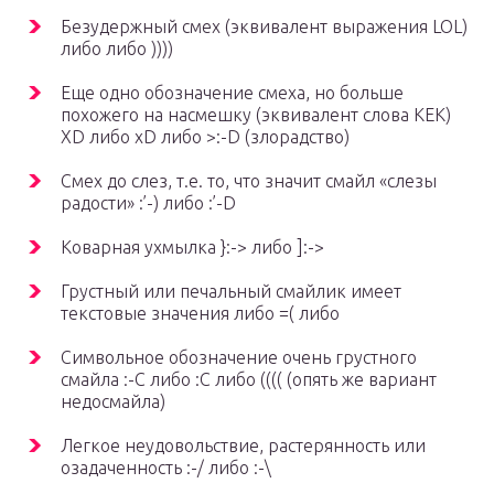
Безудержный смех (эквивалент выражения LOL)
либо либо ))))
Еще одно обозначение смеха, но больше
похожего на насмешку (эквивалент слова КЕК)
XD либо xD либо >:-D (злорадство)
Смех до слез, т.е. то, что значит смайл «слезы
радости» :’-) либо :’-D
Коварная ухмылка }:-> либо ]:->
Грустный или печальный смайлик имеет
текстовые значения либо =( либо
Символьное обозначение очень грустного
смайла :-C либо :C либо (((( (опять же вариант
недосмайла)
Легкое неудовольствие, растерянность или
озадаченность :-/ либо :-\