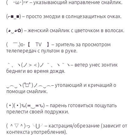
( ･ω･)☞ – указывающий направление смайлик.
(⌐■_■) – просто эмодзи в солнцезащитных очках.
(◕‿◕✿) – женский смайлик с цветочком в волосах.
( ￣.)o-【 TV 】– зритель за просмотром
телепередач с пультом в руке.
｀、ヽ(ノ＞＜)ノ ｀、ヽ｀ヽ– ветер унес зонтик
бедняги во время дождя.
‿︵‿ヽ(°□° )ノ︵‿︵– утопающий и кричащий о
помощи смайлик.
( • )( • )ԅ(≖‿≖ԅ) – парень готовиться пощупать
прелести своей подружки.
( ＾▽＾)っ╰⋃╯– кастрация/обрезание (зависит от
контекста употребления).