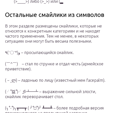
(>____>) либо (>_>) или (▂
Остальные смайлики из символов
В этом разделе размещены смайлики, которые не
относятся к конкретным категориям и не находят
частого применения. Тем не менее, в некоторых
ситуациях они могут быть весьма полезными.
٩(ˊ〇ˋ*)و – просыпающийся смайлик.
(￣^￣)ゞ– стал по струнке и отдал честь (армейское
приветствие).
(－‸ლ) – ладонью по лицу (известный мем facepalm).
(╯°益°)╯彡┻━┻ – выражение сильной злости,
смайлик переворачивает стол.
(╮°-°)╮┳━━┳ ( ╯°□°)╯ ┻━━┻ – более подробная версия