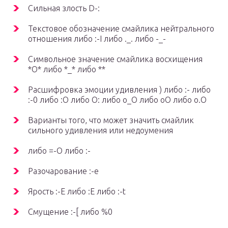
Сильная злость D-:
Текстовое обозначение смайлика нейтрального
отношения либо :-I либо ._. либо -_-
Символьное значение смайлика восхищения
*О* либо *_* либо **
Расшифровка эмоции удивления ) либо :- либо
:-0 либо :O либо O: либо о_О либо oO либо o.O
Варианты того, что может значить смайлик
сильного удивления или недоумения
либо =-O либо :-
Разочарование :-e
Ярость :-E либо :E либо :-t
Смущение :-[ либо %0