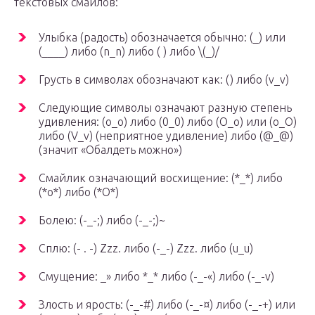
текстовых смайлов:
Улыбка (радость) обозначается обычно: (_) или
(____) либо (n_n) либо ( ) либо \(_)/
Грусть в символах обозначают как: () либо (v_v)
Следующие символы означают разную степень
удивления: (o_o) либо (0_0) либо (O_o) или (o_O)
либо (V_v) (неприятное удивление) либо (@_@)
(значит «Обалдеть можно»)
Смайлик означающий восхищение: (*_*) либо
(*o*) либо (*О*)
Болею: (-_-;) либо (-_-;)~
Сплю: (- . -) Zzz. либо (-_-) Zzz. либо (u_u)
Смущение: _» либо *_* либо (-_-«) либо (-_-v)
Злость и ярость: (-_-#) либо (-_-¤) либо (-_-+) или