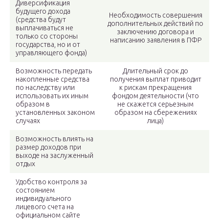
Диверсификация
будущего дохода
Необходимость совершения
(средства будут
дополнительных действий по
выплачиваться не
заключению договора и
только со стороны
написанию заявления в ПФР
государства, но и от
управляющего фонда)
Возможность передать
Длительный срок до
накопленные средства
получения выплат приводит
по наследству или
к рискам прекращения
использовать их иным
фондом деятельности (что
образом в
не скажется серьезным
установленных законом
образом на сбережениях
случаях
лица)
Возможность влиять на
размер доходов при
выходе на заслуженный
отдых
Удобство контроля за
состоянием
индивидуального
лицевого счета на
официальном сайте