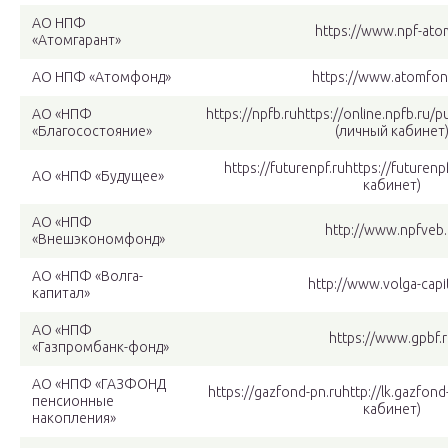
АО НПФ
https://www.npf-ato
«Атомгарант»
АО НПФ «Атомфонд»
https://www.atomfon
АО «НПФ
https://npfb.ruhttps://online.npfb.ru/p
«Благосостояние»
(личный кабинет
https://futurenpf.ruhttps://futurenp
АО «НПФ «Будущее»
кабинет)
АО «НПФ
http://www.npfveb.
«Внешэкономфонд»
АО «НПФ «Волга-
http://www.volga-capit
капитал»
АО «НПФ
https://www.gpbf.
«Газпромбанк-фонд»
АО «НПФ «ГАЗФОНД
https://gazfond-pn.ruhttp://lk.gazfon
пенсионные
кабинет)
накопления»