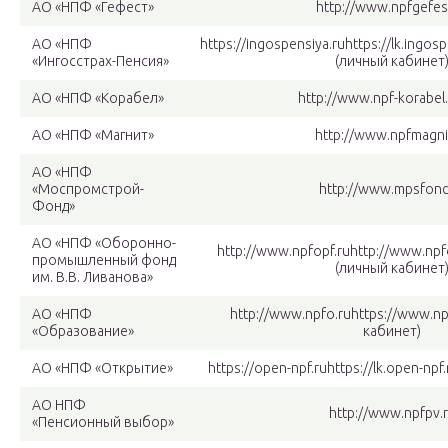
АО «НПФ «Гефест»
http://www.npfgefes
АО «НПФ
https://ingospensiya.ruhttps://lk.ingosp
«Ингосстрах-Пенсия»
(личный кабинет
АО «НПФ «Корабел»
http://www.npf-korabel.
АО «НПФ «Магнит»
http://www.npfmagni
АО «НПФ
«Моспромстрой-
http://www.mpsfond
Фонд»
АО «НПФ «Оборонно-
http://www.npfopf.ruhttp://www.npf
промышленный фонд
(личный кабинет
им. В.В. Ливанова»
АО «НПФ
http://www.npfo.ruhttps://www.np
«Образование»
кабинет)
АО «НПФ «Открытие»
https://open-npf.ruhttps://lk.open-np
АО НПФ
http://www.npfpv.
«Пенсионный выбор»