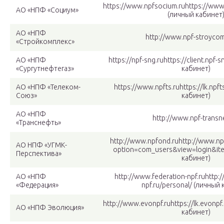
https://www.npfsocium.ruhttps://www.
АО «НПФ «Социум»
(личный кабинет
АО «НПФ
http://www.npf-stroycom
«Стройкомплекс»
АО «НПФ
https://npf-sng.ruhttps://client.npf-
«Сургутнефтегаз»
кабинет)
АО «НПФ «Телеком-
https://www.npfts.ruhttps://lk.npf
Союз»
кабинет)
АО «НПФ
http://www.npf-transne
«Транснефть»
http://www.npfond.ruhttp://www.np
АО НПФ «УГМК-
option=com_users&view=login&it
Перспектива»
кабинет)
АО «НПФ
http://www.federation-npf.ruhttp:
«Федерация»
npf.ru/personal/ (личный
http://www.evonpf.ruhttps://lk.evonpf
АО «НПФ Эволюция»
кабинет)