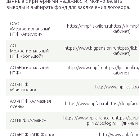
данные с критериями надежности, можно делать
выводы и выбирать фонд для заключения договора.
ОАО
https://mnpf-akvilon.ruhttps://lk.mnp
«Межрегиональный
кабинет)
НПФ «Аквилон»
АО
https://www.bigpension.ruhttps://lk.b
Межрегиональный
кабинет)
НПФ «Большой»
АО «Национальный
http://www.nnpf.ruhttps://lpc.nnpf.r
НПФ»
кабинет)
АО «НПФ
http://www.npf-aviapol
«Авиаполис»
АО «НПФ «Алмазная
https://www.npfao.ruhttps://lk.npfao
осень»
https://www.npfalliance.ruhttps://lk.npf
АО НПФ «Альянс»
p=12756:login:::::: (личны
АО «НПФ «АПК-Фонд»
http://www.apk-fond