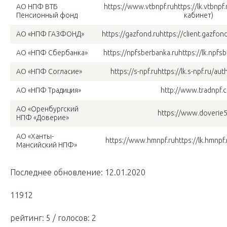
АО НПФ ВТБ
https://www.vtbnpf.ruhttps://lk.vtbnpf
Пенсионный фонд
кабинет)
АО «НПФ ГАЗФОНД»
https://gazfond.ruhttps://client.gazfo
АО «НПФ Сбербанка»
https://npfsberbanka.ruhttps://lk.npfs
АО «НПФ Согласие»
https://s-npf.ruhttps://lk.s-npf.ru/a
АО «НПФ Традиция»
http://www.tradnpf.
АО «Оренбургский
https://www.doverie5
НПФ «Доверие»
АО «Ханты-
https://www.hmnpf.ruhttps://lk.hmnpf
Мансийский НПФ»
Последнее обновление: 12.01.2020
11912
рейтинг: 5 / голосов: 2