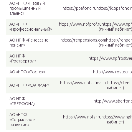
АО «НПФ «Первый
промышленный
https://ppafond.ruhttps://lk.ppafond
альянс»
АО «НПФ
https://www.npfprof.ruhttps://www.npf
«Профессиональный»
(личный кабинет
АО НПФ «Ренессанс
https://renpensions.comhttps://renpe
пенсии»
(личный кабинет
АО НПФ
https://www.npfrostver
«Роствертол»
АО «НПФ «Ростех»
http://www.rostecnp
https://www.npfsafmar.ruhttps://client
АО «НПФ «САФМАР»
кабинет)
АО НПФ
http://www.sberfond
«СБЕРФОНД»
АО «НПФ
https://www.npfsr.ruhttps://www.npfs
«Социальное
кабинет)
развитие»