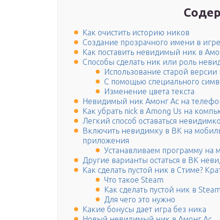
Содер
Как очистить историю ников
Создание прозрачного имени в игр
Как поставить невидимый ник в Амо
Способы сделать ник или роль нев
Использование старой версии
С помощью специального симв
Изменение цвета текста
Невидимый ник Амонг Ас на телефо
Как убрать nick в Among Us на компь
Легкий способ оставаться невидимк
Включить невидимку в ВК на мобил
приложения
Устанавливаем программу на
Другие варианты остаться в ВК нев
Как сделать пустой ник в Стиме? Кр
Что такое Steam
Как сделать пустой ник в Stea
Для чего это нужно
Какие бонусы дает игра без ника
Новый невидимый ник в Амонг Ас