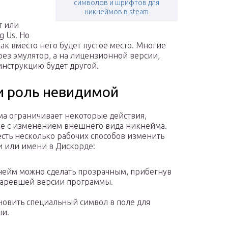
символов и шрифтов для
никнеймов в steam
т или
g Us. Но
как вместо него будет пустое место. Многие
рез эмулятор, а на лицензионной версии,
инструкцию будет другой.
и роль невидимой
а ограничивает некоторые действия,
е с изменением внешнего вида никнейма.
есть несколько рабочих способов изменить
и или имени в Дискорде:
ейм можно сделать прозрачным, прибегнув
таревшей версии программы.
новить специальный символ в поле для
и.