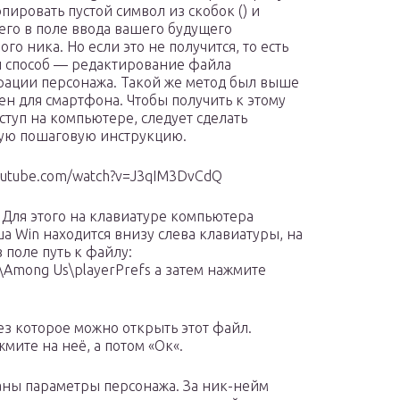
пировать пустой символ из скобок (ㅤ) и
 его в поле ввода вашего будущего
го ника. Но если это не получится, то есть
 способ — редактирование файла
ации персонажа. Такой же метод был выше
ен для смартфона. Чтобы получить к этому
ступ на компьютере, следует сделать
ую пошаговую инструкцию.
youtube.com/watch?v=J3qIM3DvCdQ
 Для этого на клавиатуре компьютера
а Win находится внизу слева клавиатуры, на
 поле путь к файлу:
\Among Us\playerPrefs а затем нажмите
ез которое можно открыть этот файл.
мите на неё, а потом «Ок«.
заны параметры персонажа. За ник-нейм