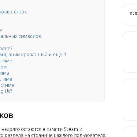
новых строк
Int
м
иальных символов
фоне?
ный, анимированный и еще 3
стиме
том
тима
стиме
 стиме
g Us?
ков
надолго остаются в памяти Steam и
о раздела на странице каждого пользователя.