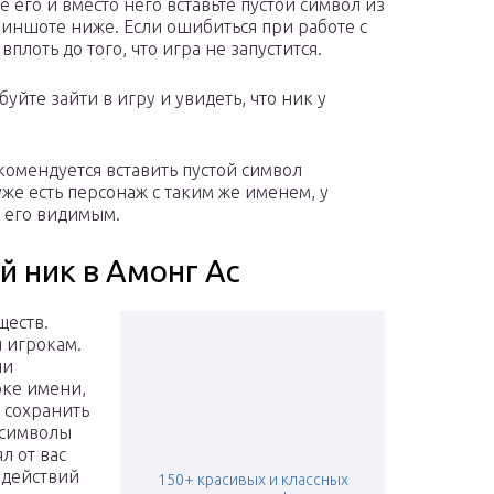
 его и вместо него вставьте пустой символ из
скриншоте ниже. Если ошибиться при работе с
вплоть до того, что игра не запустится.
йте зайти в игру и увидеть, что ник у
омендуется вставить пустой символ
уже есть персонаж с таким же именем, у
т его видимым.
й ник в Амонг Ас
ществ.
 игрокам.
ли
оке имени,
я сохранить
е символы
л от вас
 действий
150+ красивых и классных