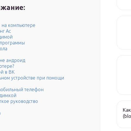
жание:
е на компьютере
нг Ас
идимой
 программы
ола
не андроид
ютере?
ой в ВК
ьном устройстве при помощи
 мобильный телефон
идимкой
аткое руководство
Как
m
(bl