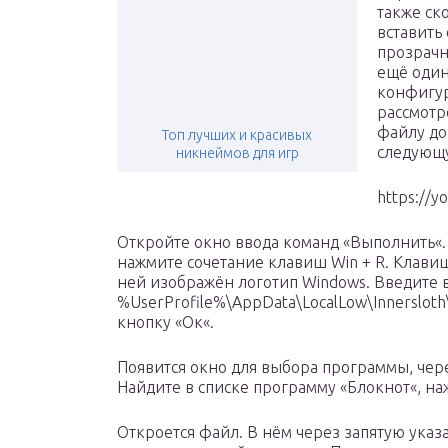
также ско
вставить
прозрачно
ещё один
конфигур
рассмотр
файлу до
Топ лучших и красивых
следующ
никнеймов для игр
https://
Откройте окно ввода команд «Выполнить«.
нажмите сочетание клавиш Win + R. Клавиш
ней изображён логотип Windows. Введите в
%UserProfile%\AppData\LocalLow\Innersloth
кнопку «Ок«.
Появится окно для выбора программы, чер
Найдите в списке программу «Блокнот«, наж
Откроется файл. В нём через запятую ука