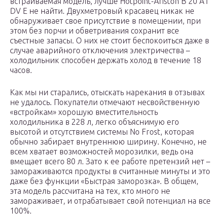
встраиваемая модель, лучше Hotpoint-Ariston B 20 A1
DV E не найти. Двухметровый красавец никак не
обнаруживает свое присутствие в помещении, при
этом без порчи и обветривания сохранит все
съестные запасы. О них не стоит беспокоиться даже в
случае аварийного отключения электричества –
холодильник способен держать холод в течение 18
часов.
Как мы ни старались, отыскать нарекания в отзывах
не удалось. Покупатели отмечают несвойственную
«встройкам» хорошую вместительность
холодильника в 228 л, легко объяснимую его
высотой и отсутствием системы No Frost, которая
обычно забирает внутреннюю ширину. Конечно, не
всем хватает возможностей морозилки, ведь она
вмещает всего 80 л. Зато к ее работе претензий нет –
замораживаются продукты в считанные минуты и это
даже без функции «Быстрая заморозка». В общем,
эта модель рассчитана на тех, кто много не
замораживает, и отрабатывает свой потенциал на все
100%.