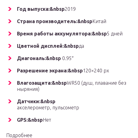
Год выпуска:&nbsp
2019
Страна производитель:&nbsp
Китай
Время работы аккумулятора:&nbsp
5 дней
Цветной дисплей:&nbsp
да
Диагональ:&nbsp
0.95″
Разрешение экрана:&nbsp
120×240 px
Влагозащита:&nbsp
WR50 (душ, плавание без
ныряния)
Датчики:&nbsp
акселерометр, пульсометр
GPS:&nbsp
Нет
Подробнее