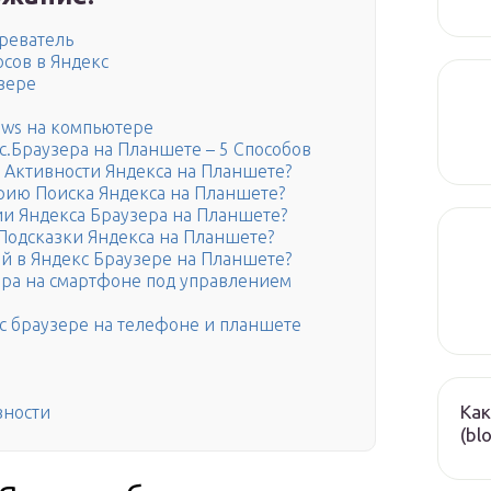
зреватель
осов в Яндекс
узере
ows на компьютере
.Браузера на Планшете – 5 Способов
 Активности Яндекса на Планшете?
рию Поиска Яндекса на Планшете?
ии Яндекса Браузера на Планшете?
одсказки Яндекса на Планшете?
ой в Яндекс Браузере на Планшете?
ера на смартфоне под управлением
кс браузере на телефоне и планшете
Как
вности
(bl