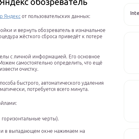
 Яндекс обозреватель
Int
р Яндекс
от пользовательских данных:
ройки и вернуть обозреватель в изначальное
оцедура жёсткого сброса приведёт к потере
делы с личной информацией. Его основное
Можем самостоятельно определить, что ещё
извести очистку.
пособа быстрого, автоматического удаления
атически, потребуется всего минута.
айлами:
 горизонтальные черты).
» и в выпадающем окне нажимаем на