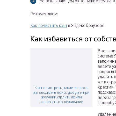
Во всплывающем окне нажимаем на «С
Рекомендуем:
Как почистить кэш
в Яндекс браузере
Как избавиться от собст
Вне зави
системе 
запомина
ведете у
запросы 
удалить 
же в стр
крестик.
Как посмотреть, какие запросы
подсказо
вы вводили в поиск google и при
желании удалить их или
перезагр
запретить отслеживание
Попробуй
Удаление