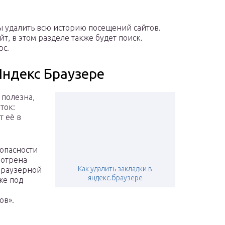
бы удалить всю историю посещений сайтов.
йт, в этом разделе также будет поиск.
рс.
Яндекс Браузере
 полезна,
ток:
т её в
зопасности
мотрена
Как удалить закладки в
браузерной
яндекс.браузере
же под
ов».