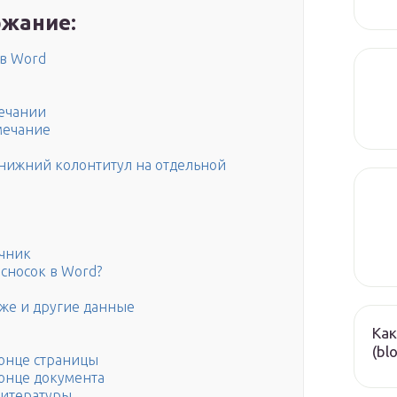
жание:
 в Word
мечании
мечание
 нижний колонтитул на отдельной
очник
сносок в Word?
кже и другие данные
Как
(bl
конце страницы
конце документа
литературы