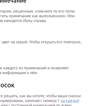
римечание
нтарии, решенным, кликните по его полю
тить примечание как выполненное». Или
я находится сбоку справа.
цвет на серый. Чтобы открыть его повторно,
ре каждого из примечаний и позволяет
ра информации о нём.
носок
е решить, как вы хотите, чтобы ваши сноски
нумерованы, начиная с номера 1
на каждой
или с постоянной нумерацией по всему