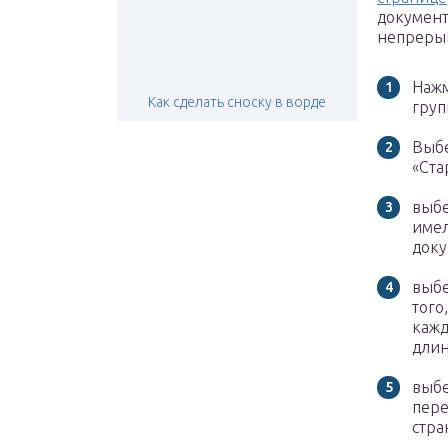
документ
непрерыв
Нажм
Как сделать сноску в ворде
груп
Выбе
«Ста
выбе
имел
доку
выбе
того
кажд
длин
выбе
пере
стра