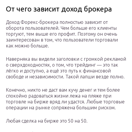
От чего зависит доход брокера
Доход Форекс-брокера полностью зависит от
оборота пользователей. Чем больше его клиенты
торгуют, тем выше его профит. Поэтому он очень
заинтересован в том, что пользователи торговали
как можно больше.
Наверняка вы видели заголовки с громкой рекламой
о сверхдоходностях, о том, что трейдинг — это так
лёгко и доступно, а ещё это путь к финансовой
свободе и независимости. Такой лапши везде полно.
Конечно, никто не даст вам кучу денег и тем более
спокойно радоваться жизни лежа на пляже при
торговле на бирже вряд ли удастся. Любые торговые
операции на рынке сопряжена большим риском.
Любая сделка на бирже это 50 на 50.