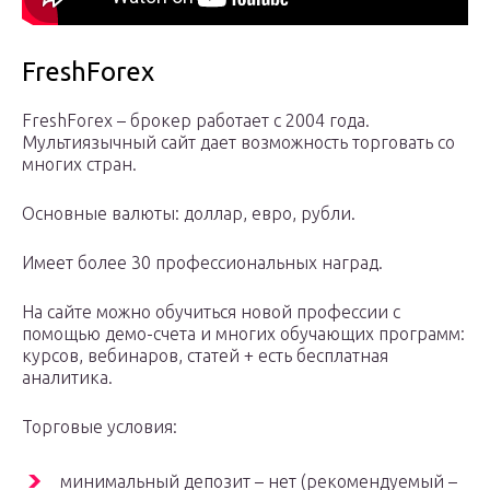
FreshForex
FreshForex – брокер работает с 2004 года.
Мультиязычный сайт дает возможность торговать со
многих стран.
Основные валюты: доллар, евро, рубли.
Имеет более 30 профессиональных наград.
На сайте можно обучиться новой профессии с
помощью демо-счета и многих обучающих программ:
курсов, вебинаров, статей + есть бесплатная
аналитика.
Торговые условия:
минимальный депозит – нет (рекомендуемый –