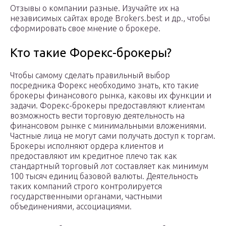
Отзывы о компании разные. Изучайте их на
независимых сайтах вроде Brokers.best и др., чтобы
сформировать свое мнение о брокере.
Кто такие Форекс-брокеры?
Чтобы самому сделать правильный выбор
посредника Форекс необходимо знать, кто такие
брокеры финансового рынка, каковы их функции и
задачи. Форекс-брокеры предоставляют клиентам
возможность вести торговую деятельность на
финансовом рынке с минимальными вложениями.
Частные лица не могут сами получать доступ к торгам.
Брокеры исполняют ордера клиентов и
предоставляют им кредитное плечо так как
стандартный торговый лот составляет как минимум
100 тысяч единиц базовой валюты. Деятельность
таких компаний строго контролируется
государственными органами, частными
объединениями, ассоциациями.