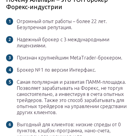
Форекс-индустрии
Огромный опыт работы – более 22 лет.
Безупречная репутация.
Надежный брокер с 3 международными
лицензиями.
Признан крупнейшим MetaTrader-брокером.
Брокер №1 по версии Интерфакс.
Самая популярная и развитая ПАММ-площадка.
Позволяет зарабатывать на Форекс, не торгуя
самостоятельно, а инвестируя в счета опытных
трейдеров. Также это способ зарабатывать для
опытных трейдеров на управлении средствами
других клиентов.
Выгодный для клиентов: низкие спреды от 0
пунктов, кэшбэк-программа, нано-счета,