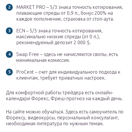
MARKET PRO – 5/3 знака точность котирования,
плавающие спреды от 0,9 п., бонус 200% на
каждое пополнение, страховка от стоп-аута.
ECN – 5/3 знака точность котирования,
максимально низкие спреды (от 0 п.),
рекомендуемый депозит 2 000 $.
Swap Free – здесь не начисляются свопы, есть
минимальная комиссия.
ProCent – счет для индивидуального подхода к
клиентам, требует приватных настроек.
Для комфортной работы трейдера есть онлайн-
календари Форекс, Фреш-прогноз на каждый день.
На сайте можно обучаться. Здесь есть самоучитель по
Форексу, видеокурсы, персональный консультант,
необходимая литература по нужным темам.