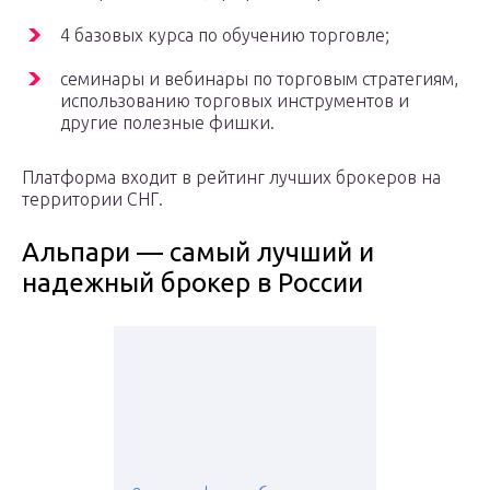
4 базовых курса по обучению торговле;
семинары и вебинары по торговым стратегиям,
использованию торговых инструментов и
другие полезные фишки.
Платформа входит в рейтинг лучших брокеров на
территории СНГ.
Альпари — самый лучший и
надежный брокер в России