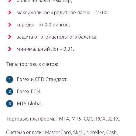
более 40 валютных пар;
максимальное кредитное плечо – 1:500;
спреды – от 0,0 пипсов;
защита от отрицательного баланса;
минимальный лот – 0,01.
Типы торговых счетов:
Forex и CFD Стандарт.
Forex ECN.
MT5 Global.
Торговые платформы: МТ4, МТ5, CQG, ROX, J2TX.
Система оплаты: MasterCard, Skrill, Neteller, Cash,