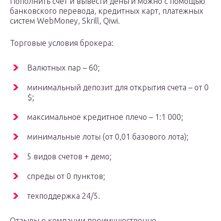
Пополнить счет и вывести деньги можно с помощью
банковского перевода, кредитных карт, платежных
систем WebMoney, Skrill, Qiwi.
Торговые условия брокера:
Валютных пар – 60;
минимальный депозит для открытия счета – от 0
$;
максимальное кредитное плечо – 1:1 000;
минимальные лоты (от 0,01 базового лота);
5 видов счетов + демо;
спреды от 0 пунктов;
техподдержка 24/5.
Отзывы о компании преимущественно