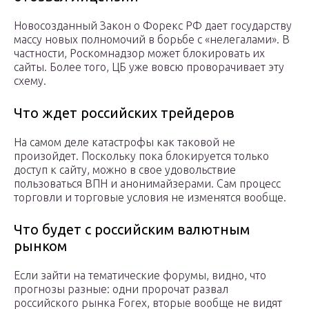
Новосозданный Закон о Форекс РФ дает государству
массу новых полномочий в борьбе с «нелегалами». В
частности, Роскомнадзор может блокировать их
сайты. Более того, ЦБ уже вовсю проворачивает эту
схему.
Что ждет российских трейдеров
На самом деле катастрофы как таковой не
произойдет. Поскольку пока блокируется только
доступ к сайту, можно в свое удовольствие
пользоваться ВПН и анонимайзерами. Сам процесс
торговли и торговые условия не изменятся вообще.
Что будет с российским валютным
рынком
Если зайти на тематические форумы, видно, что
прогнозы разные: одни пророчат развал
российского рынка Forex, вторые вообще не видят