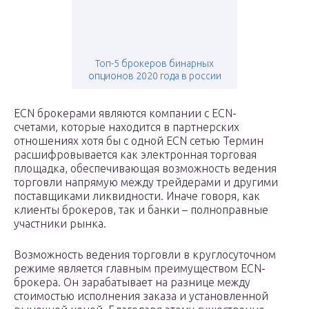
Топ-5 брокеров бинарных
опционов 2020 года в россии
ECN брокерами являются компании с ECN-
счетами, которые находится в партнерских
отношениях хотя бы с одной ECN сетью Термин
расшифровывается как электронная торговая
площадка, обеспечивающая возможность ведения
торговли напрямую между трейдерами и другими
поставщиками ликвидности. Иначе говоря, как
клиенты брокеров, так и банки – полноправные
участники рынка.
Возможность ведения торговли в круглосуточном
режиме является главным преимуществом ECN-
брокера. Он зарабатывает на разнице между
стоимостью исполнения заказа и установленной