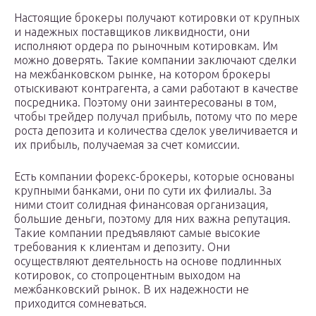
Настоящие брокеры получают котировки от крупных
и надежных поставщиков ликвидности, они
исполняют ордера по рыночным котировкам. Им
можно доверять. Такие компании заключают сделки
на межбанковском рынке, на котором брокеры
отыскивают контрагента, а сами работают в качестве
посредника. Поэтому они заинтересованы в том,
чтобы трейдер получал прибыль, потому что по мере
роста депозита и количества сделок увеличивается и
их прибыль, получаемая за счет комиссии.
Есть компании форекс-брокеры, которые основаны
крупными банками, они по сути их филиалы. За
ними стоит солидная финансовая организация,
большие деньги, поэтому для них важна репутация.
Такие компании предъявляют самые высокие
требования к клиентам и депозиту. Они
осуществляют деятельность на основе подлинных
котировок, со стопроцентным выходом на
межбанковский рынок. В их надежности не
приходится сомневаться.