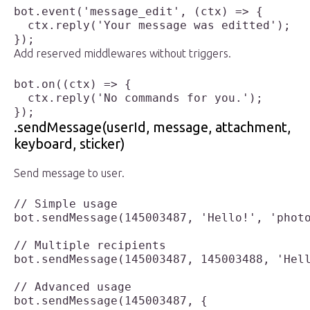
bot.event('message_edit', (ctx) => {

  ctx.reply('Your message was editted');

});
Add reserved middlewares without triggers.
bot.on((ctx) => {

  ctx.reply('No commands for you.');

});
.sendMessage(userId, message, attachment,
keyboard, sticker)
Send message to user.
// Simple usage

bot.sendMessage(145003487, 'Hello!', 'photo
// Multiple recipients

bot.sendMessage(145003487, 145003488, 'Hell
// Advanced usage

bot.sendMessage(145003487, {
