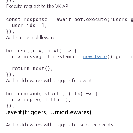
});
Execute request to the VK API.
const response = await bot.execute('users.g
  user_ids: 1,

});
Add simple middleware.
bot.use((ctx, next) => {

  ctx.message.timestamp = 
new Date
().getTim
  return next();

});
Add middlewares with triggers for event.
bot.command('start', (ctx) => {

  ctx.reply('Hello!');

});
.event(triggers, …middlewares)
Add middlewares with triggers for selected events.