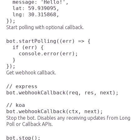
  message: 'Hello!',

  lat: 59.939095,

  lng: 30.315868,

});
Start polling with optional callback.
bot.startPolling((err) => {

  if (err) {

    console.error(err);

  }

});
Get webhook callback.
// express

bot.webhookCallback(req, res, next);

// koa

bot.webhookCallback(ctx, next);
Stop the bot. Disables any receiving updates from Long
Poll or Callback APIs.
bot.stop();