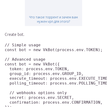
Что такое торрент и зачем вам
нужен vpn для этого?
Create bot.
// Simple usage

const bot = new VkBot(process.env.TOKEN);

// Advanced usage

const bot = new VkBot({

  token: process.env.TOKEN,

  group_id: process.env.GROUP_ID,

  execute_timeout: process.env.EXECUTE_TIME
  polling_timeout: process.env.POLLING_TIME
  // webhooks options only

  secret: process.env.SECRET,              
  confirmation: process.env.CONFIRMATION,  